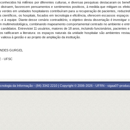
reconhecidos há milênios por diferentes culturas, e diversas pesquisas destacaram os ben
, distraem, favorecem pensamentos e sentimentos positivos, à medida que mitigam os efeit
 verdes em unidades hospitalares contribuíram para a recuperação de pacientes, reduzindo
ientíficos, os hospitais, focados em tecnologia e eficiência, oferecem escassos espaços n
s e à equipe. Diante desse cenário contraditório, o objetivo desta dissertação é investiga
em multimetodológica, combinando mapeamento comportamental centrado no ambiente e ent
ais candidatos. Entrevistei 11 usuários, maiores de 18 anos, incluindo funcionários, pacien
 ratificaram a literatura: os espaços naturais da unidade hospitalar são ambientes rest
aliosa à gestão e ao projeto de ampliação da instituição.
RNANDES GURGEL
E - UFSC
cnologia da Informação - (84) 3342 2210 | Copyright © 2006-2026 - UFRN - sigaa07-produca