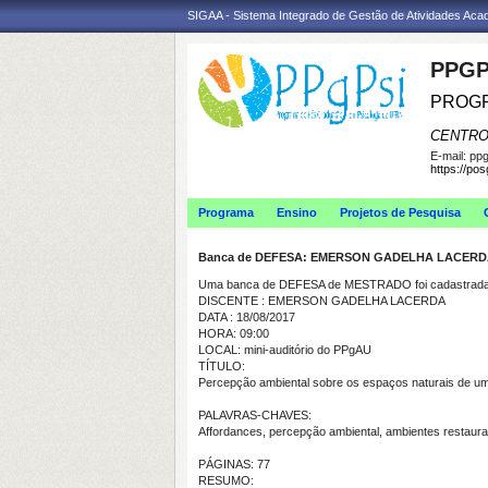
SIGAA - Sistema Integrado de Gestão de Atividades Ac
PPGP
PROGR
CENTRO
E-mail:
ppg
https://po
Programa
Ensino
Projetos de Pesquisa
Banca de DEFESA: EMERSON GADELHA LACER
Uma banca de DEFESA de MESTRADO foi cadastrada 
DISCENTE : EMERSON GADELHA LACERDA
DATA : 18/08/2017
HORA: 09:00
LOCAL: mini-auditório do PPgAU
TÍTULO:
Percepção ambiental sobre os espaços naturais de um 
PALAVRAS-CHAVES:
Affordances, percepção ambiental, ambientes restaura
PÁGINAS: 77
RESUMO: