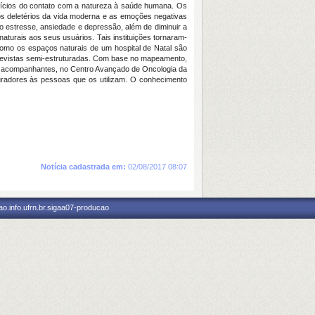
efícios do contato com a natureza à saúde humana. Os
os deletérios da vida moderna e as emoções negativas
 estresse, ansiedade e depressão, além de diminuir a
aturais aos seus usuários. Tais instituições tornaram-
r como os espaços naturais de um hospital de Natal são
revistas semi-estruturadas. Com base no mapeamento,
tes e acompanhantes, no Centro Avançado de Oncologia da
auradores às pessoas que os utilizam. O conhecimento
Notícia cadastrada em:
02/08/2017 08:07
o.info.ufrn.br.sigaa07-producao