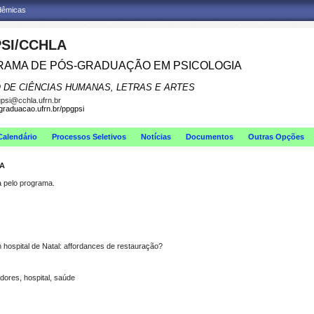
adêmicas
SI/CCHLA
AMA DE PÓS-GRADUAÇÃO EM PSICOLOGIA
 DE CIÊNCIAS HUMANAS, LETRAS E ARTES
psi@cchla.ufrn.br
sgraduacao.ufrn.br/ppgpsi
Calendário
Processos Seletivos
Notícias
Documentos
Outras Opções
DA
pelo programa.
hospital de Natal: affordances de restauração?
dores, hospital, saúde