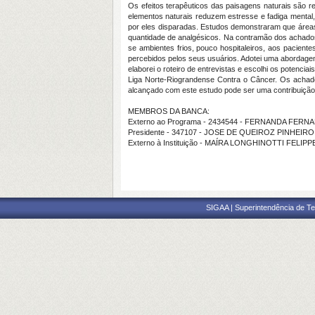
Os efeitos terapêuticos das paisagens naturais são 
elementos naturais reduzem estresse e fadiga mental
por eles disparadas. Estudos demonstraram que áreas
quantidade de analgésicos. Na contramão dos achados c
se ambientes frios, pouco hospitaleiros, aos paciente
percebidos pelos seus usuários. Adotei uma abordag
elaborei o roteiro de entrevistas e escolhi os potenci
Liga Norte-Riograndense Contra o Câncer. Os achados
alcançado com este estudo pode ser uma contribuição v
MEMBROS DA BANCA:
Externo ao Programa - 2434544 - FERNANDA FE
Presidente - 347107 - JOSE DE QUEIROZ PINHEIRO
Externo à Instituição - MAÍRA LONGHINOTTI FELIPP
SIGAA | Superintendência de Te