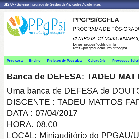
SIGAA - Sistema Integrado de Gestão de Atividades Acadêmicas
PPGPSI/CCHLA
PROGRAMA DE PÓS-GRAD
CENTRO DE CIÊNCIAS HUMANAS,
E-mail:
ppgpsi@cchla.ufrn.br
https://posgraduacao.ufrn.br/ppgpsi
Programa
Ensino
Projetos de Pesquisa
Calendário
Processos Selet
Banca de DEFESA: TADEU MAT
Uma banca de DEFESA de DOUTOR
DISCENTE : TADEU MATTOS FA
DATA : 07/04/2017
HORA: 08:00
LOCAL: Miniauditório do PPGAU