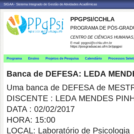
SIGAA - Sistema Integrado de Gestão de Atividades Acadêmicas
PPGPSI/CCHLA
PROGRAMA DE PÓS-GRAD
CENTRO DE CIÊNCIAS HUMANAS,
E-mail:
ppgpsi@cchla.ufrn.br
https://posgraduacao.ufrn.br/ppgpsi
Programa
Ensino
Projetos de Pesquisa
Calendário
Processos Selet
Banca de DEFESA: LEDA MEND
Uma banca de DEFESA de MESTRAD
DISCENTE : LEDA MENDES PIN
DATA : 02/02/2017
HORA: 15:00
LOCAL: Laboratório de Psicologia