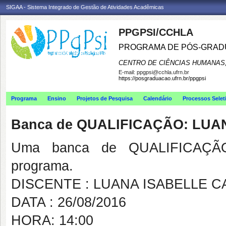
SIGAA - Sistema Integrado de Gestão de Atividades Acadêmicas
PPGPSI/CCHLA
PROGRAMA DE PÓS-GRAD
CENTRO DE CIÊNCIAS HUMANAS,
E-mail:
ppgpsi@cchla.ufrn.br
https://posgraduacao.ufrn.br/ppgpsi
Programa
Ensino
Projetos de Pesquisa
Calendário
Processos Selet
Banca de QUALIFICAÇÃO: LU
Uma banca de QUALIFICAÇÃO
programa.
DISCENTE : LUANA ISABELLE 
DATA : 26/08/2016
HORA: 14:00