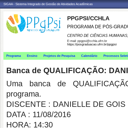
SIGAA - Sistema Integrado de Gestão de Atividades Acadêmicas
PPGPSI/CCHLA
PROGRAMA DE PÓS-GRAD
CENTRO DE CIÊNCIAS HUMANAS,
E-mail:
ppgpsi@cchla.ufrn.br
https://posgraduacao.ufrn.br/ppgpsi
Programa
Ensino
Projetos de Pesquisa
Calendário
Processos Selet
Banca de QUALIFICAÇÃO: DAN
Uma banca de QUALIFICAÇÃO
programa.
DISCENTE : DANIELLE DE GOI
DATA : 11/08/2016
HORA: 14:30