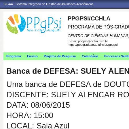
SIGAA - Sistema Integrado de Gestão de Atividades Acadêmicas
PPGPSI/CCHLA
PROGRAMA DE PÓS-GRAD
CENTRO DE CIÊNCIAS HUMANAS,
E-mail:
ppgpsi@cchla.ufrn.br
https://posgraduacao.ufrn.br/ppgpsi
Programa
Ensino
Projetos de Pesquisa
Calendário
Processos Selet
Banca de DEFESA: SUELY AL
Uma banca de DEFESA de DOUTOR
DISCENTE: SUELY ALENCAR R
DATA: 08/06/2015
HORA: 15:00
LOCAL: Sala Azul