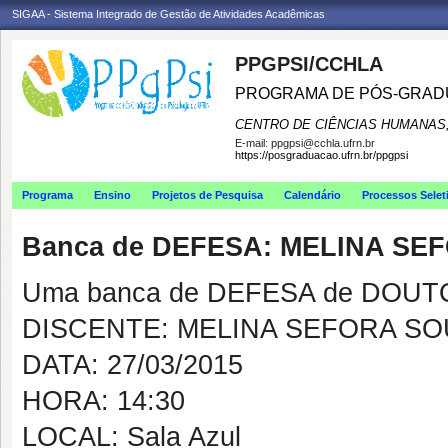
SIGAA - Sistema Integrado de Gestão de Atividades Acadêmicas
PPGPSI/CCHLA
PROGRAMA DE PÓS-GRAD
CENTRO DE CIÊNCIAS HUMANAS,
E-mail:
ppgpsi@cchla.ufrn.br
https://posgraduacao.ufrn.br/ppgpsi
Programa
Ensino
Projetos de Pesquisa
Calendário
Processos Selet
Banca de DEFESA: MELINA S
Uma banca de DEFESA de DOUTOR
DISCENTE: MELINA SEFORA S
DATA: 27/03/2015
HORA: 14:30
LOCAL: Sala Azul