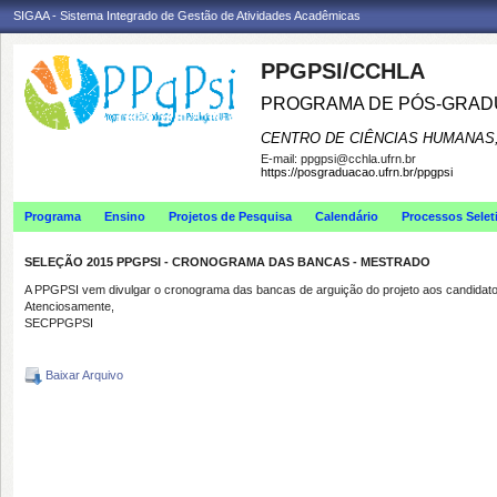
SIGAA - Sistema Integrado de Gestão de Atividades Acadêmicas
PPGPSI/CCHLA
PROGRAMA DE PÓS-GRAD
CENTRO DE CIÊNCIAS HUMANAS,
E-mail:
ppgpsi@cchla.ufrn.br
https://posgraduacao.ufrn.br/ppgpsi
Programa
Ensino
Projetos de Pesquisa
Calendário
Processos Selet
SELEÇÃO 2015 PPGPSI - CRONOGRAMA DAS BANCAS - MESTRADO
A PPGPSI vem divulgar o cronograma das bancas de arguição do projeto aos candidat
Atenciosamente,
SECPPGPSI
Baixar Arquivo