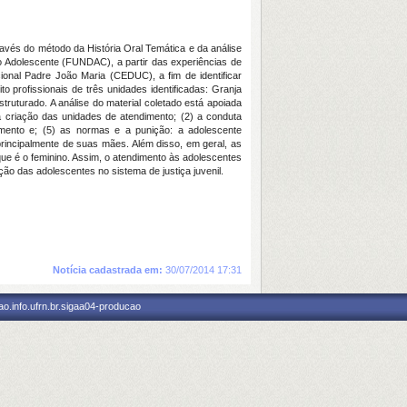
ravés do método da História Oral Temática e da análise
o Adolescente (FUNDAC), a partir das experiências de
ional Padre João Maria (CEDUC), a fim de identificar
 profissionais de três unidades identificadas: Granja
ruturado. A análise do material coletado está apoiada
 a criação das unidades de atendimento; (2) a conduta
imento e; (5) as normas e a punição: a adolescente
rincipalmente de suas mães. Além disso, em geral, as
ue é o feminino. Assim, o atendimento às adolescentes
ção das adolescentes no sistema de justiça juvenil.
Notícia cadastrada em:
30/07/2014 17:31
o.info.ufrn.br.sigaa04-producao