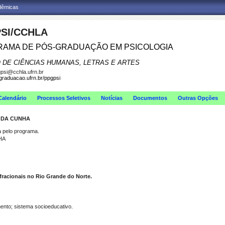
adêmicas
SI/CCHLA
AMA DE PÓS-GRADUAÇÃO EM PSICOLOGIA
 DE CIÊNCIAS HUMANAS, LETRAS E ARTES
psi@cchla.ufrn.br
sgraduacao.ufrn.br/ppgpsi
Calendário
Processos Seletivos
Notícias
Documentos
Outras Opções
O DA CUNHA
pelo programa.
HA
fracionais no Rio Grande do Norte.
mento; sistema socioeducativo.