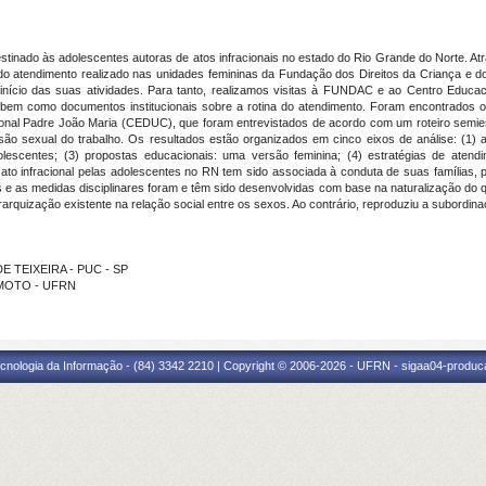
destinado às adolescentes autoras de atos infracionais no estado do Rio Grande do Norte. At
do atendimento realizado nas unidades femininas da Fundação dos Direitos da Criança e d
início das suas atividades. Para tanto, realizamos visitas à FUNDAC e ao Centro Educac
em como documentos institucionais sobre a rotina do atendimento. Foram encontrados oito
onal Padre João Maria (CEDUC), que foram entrevistados de acordo com um roteiro semiest
isão sexual do trabalho. Os resultados estão organizados em cinco eixos de análise: (1)
olescentes;
(3) propostas educacionais: uma versão feminina; (4) estratégias de atend
to infracional pelas adolescentes no RN tem sido associada à conduta de suas famílias, p
s e as medidas disciplinares foram e têm sido desenvolvidas com base na naturalização do q
erarquização existente na relação social entre os sexos. Ao contrário, reproduziu a subordina
DE TEIXEIRA - PUC - SP
AMOTO - UFRN
cnologia da Informação - (84) 3342 2210 | Copyright © 2006-2026 - UFRN - sigaa04-produca