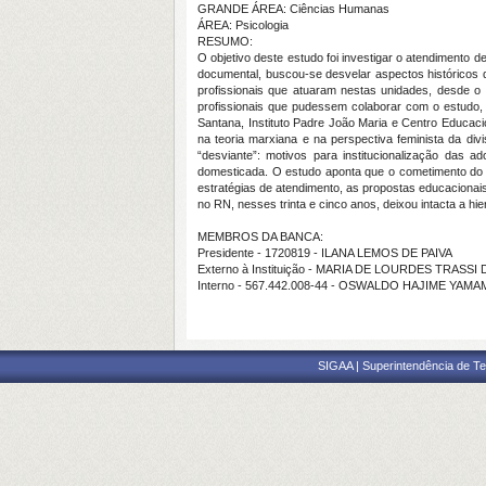
GRANDE ÁREA: Ciências Humanas
ÁREA: Psicologia
RESUMO:
O objetivo deste estudo foi investigar o atendimento 
documental, buscou-se desvelar aspectos históricos 
profissionais que atuaram nestas unidades, desde o 
profissionais que pudessem colaborar com o estudo, b
Santana, Instituto Padre João Maria e Centro Educaci
na teoria marxiana e na perspectiva feminista da div
“desviante”: motivos para institucionalização das ad
domesticada. O estudo aponta que o cometimento do a
estratégias de atendimento, as propostas educacionai
no RN, nesses trinta e cinco anos, deixou intacta a hi
MEMBROS DA BANCA:
Presidente - 1720819 - ILANA LEMOS DE PAIVA
Externo à Instituição - MARIA DE LOURDES TRASSI 
Interno - 567.442.008-44 - OSWALDO HAJIME YAM
SIGAA | Superintendência de Te