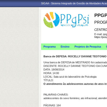
SIGAA - Sistema Integrado de Gestão de Atividades Ac
PPGP
PROGR
CENTRO
E-mail:
ppg
https://po
Programa
Ensino
Projetos de Pesquisa
Banca de DEFESA: ROCELLY DAYANE TEOTONI
Uma banca de DEFESA de MESTRADO foi cadastrada 
DISCENTE: ROCELLY DAYANE TEOTONIO DA CUN
DATA: 18/08/2014
HORA: 14:00
LOCAL: Sala azul do laboratório de Psicologia
TÍTULO:
O atendimento às adolescentes autoras de atos in
PALAVRAS-CHAVES:
adolescentes do sexo feminino; ato infracional; atendi
PÁGINAS: 164