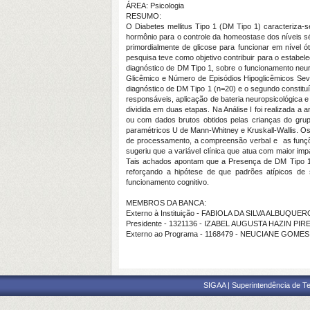
ÁREA: Psicologia
RESUMO:
O Diabetes mellitus Tipo 1 (DM Tipo 1) caracteriza-s
hormônio para o controle da homeostase dos níveis s
primordialmente de glicose para funcionar em nível 
pesquisa teve como objetivo contribuir para o estabel
diagnóstico de DM Tipo 1, sobre o funcionamento neur
Glicêmico e Número de Episódios Hipoglicêmicos Sever
diagnóstico de DM Tipo 1 (n=20) e o segundo constit
responsáveis, aplicação de bateria neuropsicológica e
dividida em duas etapas. Na Análise I foi realizada a
ou com dados brutos obtidos pelas crianças do grupo 
paramétricos U de Mann-Whitney e Kruskall-Wallis. O
de processamento, a compreensão verbal e as funções
sugeriu que a variável clínica que atua com maior im
Tais achados apontam que a Presença de DM Tipo 1 p
reforçando a hipótese de que padrões atípicos de 
funcionamento cognitivo.
MEMBROS DA BANCA:
Externo à Instituição - FABIOLA DA SILVA ALBUQUE
Presidente - 1321136 - IZABEL AUGUSTA HAZIN PIR
Externo ao Programa - 1168479 - NEUCIANE GOMES
SIGAA | Superintendência de Te