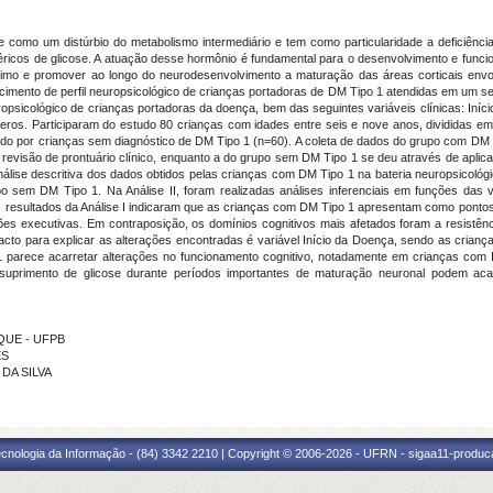
e como um distúrbio do metabolismo intermediário e tem como particularidade a deficiência 
éricos de glicose. A atuação desse hormônio é fundamental para o desenvolvimento e funci
ótimo e promover ao longo do neurodesenvolvimento a maturação das áreas corticais envolv
ecimento de perfil neuropsicológico de crianças portadoras de DM Tipo 1 atendidas em um ser
opsicológico de crianças portadoras da doença, bem das seguintes variáveis clínicas: In
os. Participaram do estudo 80 crianças com idades entre seis e nove anos, divididas em 
uído por crianças sem diagnóstico de DM Tipo 1 (n=60). A coleta de dados do grupo com DM
 revisão de prontuário clínico, enquanto a do grupo sem DM Tipo 1 se deu através de aplicaç
 análise descritiva dos dados obtidos pelas crianças com DM Tipo 1 na bateria neuropsicoló
sem DM Tipo 1. Na Análise II, foram realizadas análises inferenciais em funções das var
s resultados da Análise I indicaram que as crianças com DM Tipo 1 apresentam como pontos
 executivas. Em contraposição, os domínios cognitivos mais afetados foram a resistência 
pacto para explicar as alterações encontradas é variável Início da Doença, sendo as crian
arece acarretar alterações no funcionamento cognitivo, notadamente em crianças com I
suprimento de glicose durante períodos importantes de maturação neuronal podem acarr
RQUE - UFPB
ES
 DA SILVA
cnologia da Informação - (84) 3342 2210 | Copyright © 2006-2026 - UFRN - sigaa11-produca