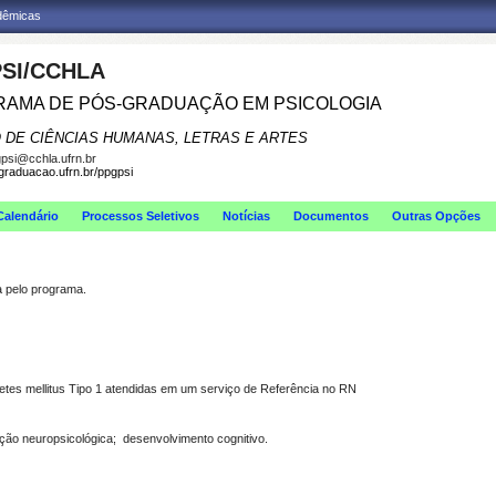
adêmicas
SI/CCHLA
AMA DE PÓS-GRADUAÇÃO EM PSICOLOGIA
 DE CIÊNCIAS HUMANAS, LETRAS E ARTES
psi@cchla.ufrn.br
sgraduacao.ufrn.br/ppgpsi
Calendário
Processos Seletivos
Notícias
Documentos
Outras Opções
pelo programa.
betes mellitus Tipo 1 atendidas em um serviço de Referência no RN
ação neuropsicológica; desenvolvimento cognitivo.