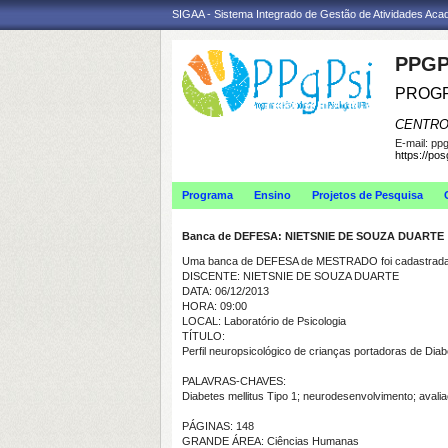
SIGAA - Sistema Integrado de Gestão de Atividades Ac
PPGP
PROGR
CENTRO
E-mail:
ppg
https://po
Programa
Ensino
Projetos de Pesquisa
Banca de DEFESA: NIETSNIE DE SOUZA DUARTE
Uma banca de DEFESA de MESTRADO foi cadastrada 
DISCENTE: NIETSNIE DE SOUZA DUARTE
DATA: 06/12/2013
HORA: 09:00
LOCAL: Laboratório de Psicologia
TÍTULO:
Perfil neuropsicológico de crianças portadoras de Dia
PALAVRAS-CHAVES:
Diabetes mellitus Tipo 1; neurodesenvolvimento; avali
PÁGINAS: 148
GRANDE ÁREA: Ciências Humanas