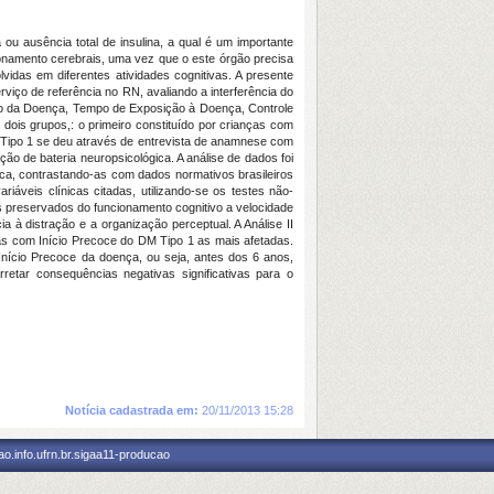
ou ausência total de insulina, a qual é um importante
onamento cerebrais, uma vez que o este órgão precisa
idas em diferentes atividades cognitivas. A presente
viço de referência no RN, avaliando a interferência do
ício da Doença, Tempo de Exposição à Doença, Controle
dois grupos,: o primeiro constituído por crianças com
 Tipo 1 se deu através de entrevista de anamnese com
ão de bateria neuropsicológica. A análise de dados foi
gica, contrastando-as com dados normativos brasileiros
iáveis clínicas citadas, utilizando-se os testes não-
 preservados do funcionamento cognitivo a velocidade
à distração e a organização perceptual. A Análise II
ças com Início Precoce do DM Tipo 1 as mais afetadas.
nício Precoce da doença, ou seja, antes dos 6 anos,
etar consequências negativas significativas para o
Notícia cadastrada em:
20/11/2013 15:28
o.info.ufrn.br.sigaa11-producao