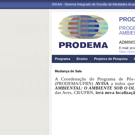
SIGAA - Sistema Integrado de Gestão de Atividades Ac
PRO
PROGR
AMBIE
ADMINI
E-mail:
pr
https://po
Programa
Ensino
Projetos de Pesquisa
Mudança de Sala
A Coordenação do Programa de Pós-
(PRODEMA/UFRN)
AVISA
a todos qu
AMBIENTAL: O AMBIENTE SOB O OL
das Aves, CB/UFRN,
terá nova localizaç