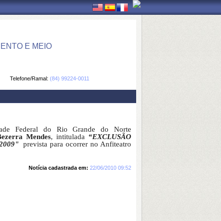
ENTO E MEIO
Telefone/Ramal:
(84) 99224-0011
ade Federal do Rio Grande do Norte
Bezerra Mendes
, intitulada
“EXCLUSÃO
2009"
prevista para ocorrer no Anfiteatro
Notícia cadastrada em:
22/06/2010 09:52