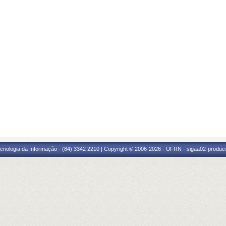
cnologia da Informação - (84) 3342 2210 | Copyright © 2006-2026 - UFRN - sigaa02-produca