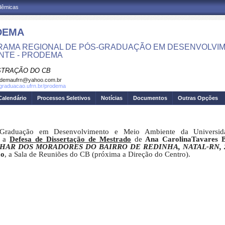
adêmicas
DEMA
AMA REGIONAL DE PÓS-GRADUAÇÃO EM DESENVOLVIM
NTE - PRODEMA
STRAÇÃO DO CB
odemaufrn@yahoo.com.br
sgraduacao.ufrn.br/prodema
Calendário
Processos Seletivos
Notícias
Documentos
Outras Opções
Graduação em Desenvolvimento e Meio Ambiente da Universid
e a
Defesa de Dissertação de Mestrado
de
Ana CarolinaTavares 
HAR DOS MORADORES DO BAIRRO DE REDINHA, NATAL-RN, 
ão
, a Sala de Reuniões do CB (próxima a Direção do Centro).