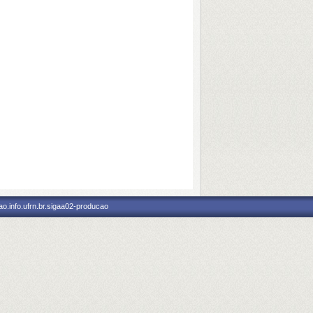
o.info.ufrn.br.sigaa02-producao