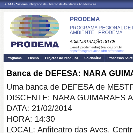
SIGAA - Sistema Integrado de Gestão de Atividades Acadêmicas
PRODEMA
PROGRAMA REGIONAL DE 
AMBIENTE - PRODEMA
ADMINISTRAÇÃO DO CB
E-mail:
prodemaufrn@yahoo.com.br
https://posgraduacao.ufrn.br/prodema
Programa
Ensino
Projetos de Pesquisa
Calendário
Processos Selet
Banca de DEFESA: NARA GUI
Uma banca de DEFESA de MESTRAD
DISCENTE: NARA GUIMARAES 
DATA: 21/02/2014
HORA: 14:30
LOCAL: Anfiteatro das Aves, Cent