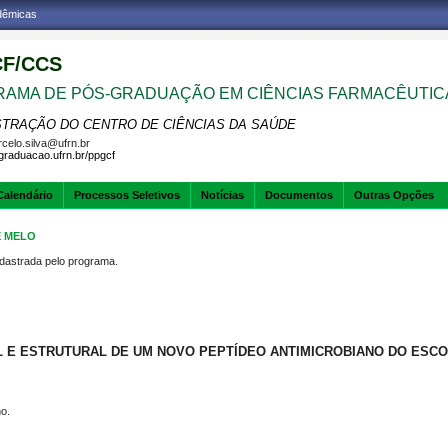
adêmicas
F/CCS
AMA DE PÓS-GRADUAÇÃO EM CIÊNCIAS FARMACÊUTIC
STRAÇÃO DO CENTRO DE CIÊNCIAS DA SAÚDE
celo.silva@ufrn.br
sgraduacao.ufrn.br/ppgcf
Calendário
Processos Seletivos
Notícias
Documentos
Outras Opções
E MELO
strada pelo programa.
 E ESTRUTURAL DE UM NOVO PEPTÍDEO ANTIMICROBIANO DO ESCORP
no.