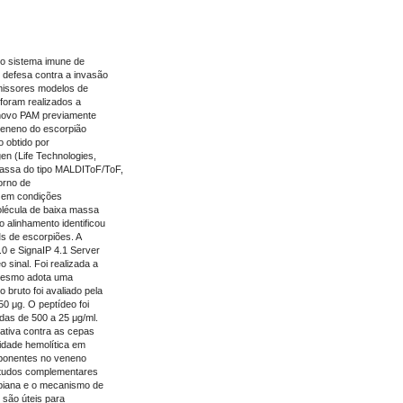
o sistema imune de
de defesa contra a invasão
missores modelos de
foram realizados a
m novo PAM previamente
 veneno do escorpião
 obtido por
gen (Life Technologies,
massa do tipo MALDIToF/ToF,
orno de
% em condições
olécula de baixa massa
 alinhamento identificou
s de escorpiões. A
.0 e SignaIP 4.1 Server
 sinal. Foi realizada a
 mesmo adota uma
 bruto foi avaliado pela
0 μg. O peptídeo foi
adas de 500 a 25 μg/ml.
ativa contra as cepas
vidade hemolítica em
ponentes no veneno
studos complementares
obiana e o mecanismo de
 são úteis para