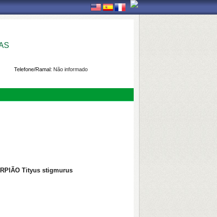
AS
Telefone/Ramal:
Não informado
IÃO Tityus stigmurus