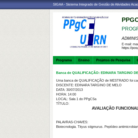
SIGAA - Sistema Integrado de Gestão de Atividades Ac
PPGC
PROGR
ADMINI
E-mail:
mar
https://po
Programa
Ensino
Projetos de Pesquisa
Banca de QUALIFICAÇÃO: EDINARA TARGINO D
Uma banca de QUALIFICAÇÃO de MESTRADO foi cada
DISCENTE: EDINARA TARGINO DE MELO
DATA: 30/07/2013
HORA: 14:00
LOCAL: Sala 1 do PPgCSa
TÍTULO:
AVALIAÇÃO FUNCIONAL
PALAVRAS-CHAVES:
Biotecnologia. Tityus stigmurus. Peptídeo antimicrobia