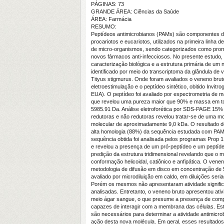
PÁGINAS: 73
GRANDE ÁREA: Ciências da Saúde
ÁREA: Farmácia
RESUMO:
Peptídeos antimicrobianos (PAMs) são componentes d
procariotos e eucariotos, utilizados na primeira linha 
de micro-organismos, sendo categorizados como pro
novos fármacos anti-infecciosos. No presente estudo, 
caracterização biológica e a estrutura primária de u
identificado por meio do transcriptoma da glândula de
Tityus stigmurus. Onde foram avaliados o veneno bruto
eletroestimulação e o peptídeo sintético, obitido Invitro
EUA). O peptídeo foi avaliado por espectrometria de 
que revelou uma pureza maior que 90% e massa em t
5985.91 Da. Análise eletroforética por SDS-PAGE 15
redutoras e não redutoras revelou tratar-se de uma m
molecular de aproximadamente 9,0 kDa. O resultado do
alta homologia (88%) da sequência estudada com PAM
sequência obtida foi analisada pelos programas Prop 1
e revelou a presença de um pró-peptídeo e um peptídeo
predição da estrutura tridimensional revelando que o
conformação helicoidal, catiônico e anfipática. O veneno
metodologia de difusão em disco em concentração de 5
avaliado por microdiluição em caldo, em diluições seri
Porém os mesmos não apresentaram atividade signific
analisadas. Entretanto, o veneno bruto apresentou ati
meio ágar sangue, o que presume a presença de com
capazes de interagir com a membrana das células. E
são necessários para determinar a atividade antimicr
ação desta nova molécula. Em geral, esses resultados