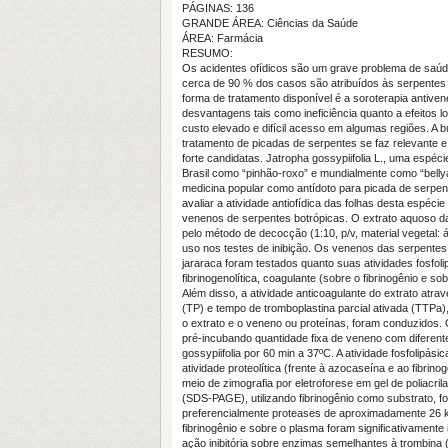
PÁGINAS: 136
GRANDE ÁREA: Ciências da Saúde
ÁREA: Farmácia
RESUMO:
Os acidentes ofídicos são um grave problema de saúde
cerca de 90 % dos casos são atribuídos às serpentes 
forma de tratamento disponível é a soroterapia antiv
desvantagens tais como ineficiência quanto a efeitos l
custo elevado e difícil acesso em algumas regiões. A b
tratamento de picadas de serpentes se faz relevante e
forte candidatas. Jatropha gossypiifolia L., uma espé
Brasil como “pinhão-roxo” e mundialmente como “bellya
medicina popular como antídoto para picada de serpen
avaliar a atividade antiofídica das folhas desta espécie
venenos de serpentes botrópicas. O extrato aquoso das 
pelo método de decocção (1:10, p/v, material vegetal: á
uso nos testes de inibição. Os venenos das serpente
jararaca foram testados quanto suas atividades fosfolip
fibrinogenolítica, coagulante (sobre o fibrinogênio e so
Além disso, a atividade anticoagulante do extrato atr
(TP) e tempo de tromboplastina parcial ativada (TTPa
o extrato e o veneno ou proteínas, foram conduzidos. 
pré-incubando quantidade fixa de veneno com diferente
gossypiifolia por 60 min a 37ºC. A atividade fosfolipásic
atividade proteolítica (frente à azocaseína e ao fibrinog
meio de zimografia por eletroforese em gel de poliacri
(SDS-PAGE), utilizando fibrinogênio como substrato, fo
preferencialmente proteases de aproximadamente 26 k
fibrinogênio e sobre o plasma foram significativamente 
ação inibitória sobre enzimas semelhantes à trombina