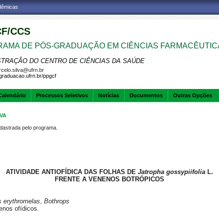
adêmicas
F/CCS
AMA DE PÓS-GRADUAÇÃO EM CIÊNCIAS FARMACÊUTIC
STRAÇÃO DO CENTRO DE CIÊNCIAS DA SAÚDE
celo.silva@ufrn.br
sgraduacao.ufrn.br/ppgcf
Calendário
Processos Seletivos
Notícias
Documentos
Outras Opções
LVA
strada pelo programa.
ATIVIDADE ANTIOFÍDICA DAS FOLHAS DE
Jatropha gossypiifolia
L.
FRENTE A VENENOS BOTRÓPICOS
s erythromelas
,
Bothrops
nenos ofídicos.