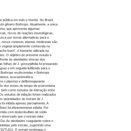
 pública em todo o mundo. No Brasil,
do gênero Bothrops. Atualmente, a única
eneno, que apresenta algumas
ocais, riscos de reações imunológicas,
usca por novas alternativas para o
, nesse contexto, plantas medicinais são
cie vegetal amplamente conhecida no
che bush”, é bastante utilizada na
tes. O objetivo do presente estudo é
 frente às atividades tóxicas dos
folhas de J. gossypiifolia foi preparado
gua) e em seguida liofilizado para o
s Bothrops erythromelas e Bothrops
ásica, azocaseinolítica,
bre o plasma) e defibrinogenante.
avés dos testes de tempo de protrombina
), bem como estudos de interação entre
Os estudos de inibição foram realizados
s quantidades do extrato de J.
a foi inibida apenas parcialmente. A
ênio) foi eficientemente inibida. Por
lamida com dodecilsulfato de sódio
i observado que o extrato inibe
Da. As atividades coagulante sobre o
inibidas pelo extrato, sugerindo uma
 (SVTLEs). O extrato prolongou o