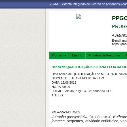
SIGAA - Sistema Integrado de Gestão de Atividades Ac
PPGC
PROGR
ADMINI
E-mail:
mar
https://po
Programa
Ensino
Projetos de Pesquisa
Banca de QUALIFICAÇÃO: JULIANA FELIX DA SI
Uma banca de QUALIFICAÇÃO de MESTRADO foi cada
DISCENTE: JULIANA FELIX DA SILVA
DATA: 13/06/2013
HORA: 09:00
LOCAL: Sala do PPgCSA - 2º andar do CCS
TÍTULO:
PALAVRAS-CHAVES:
Jatropha gossypiifolia
, “pinhão-roxo”,
Bothrop
jararaca
, serpentes, atividade antiofídica, ve