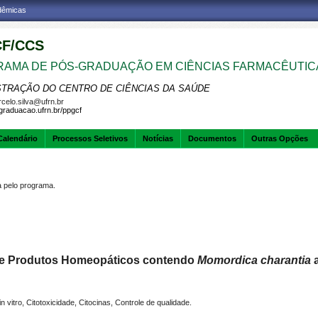
adêmicas
F/CCS
AMA DE PÓS-GRADUAÇÃO EM CIÊNCIAS FARMACÊUTIC
STRAÇÃO DO CENTRO DE CIÊNCIAS DA SAÚDE
celo.silva@ufrn.br
sgraduacao.ufrn.br/ppgcf
Calendário
Processos Seletivos
Notícias
Documentos
Outras Opções
pelo programa.
de Produtos Homeopáticos contendo
Momordica charantia
vitro, Citotoxicidade, Citocinas, Controle de qualidade.