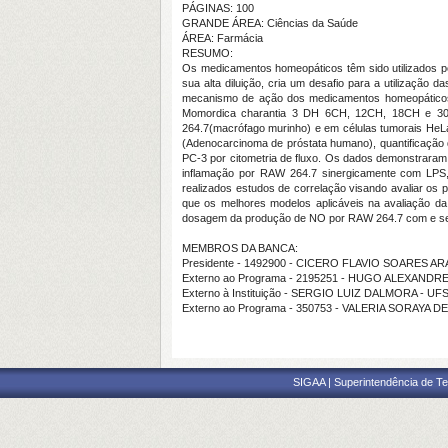
PÁGINAS: 100
GRANDE ÁREA: Ciências da Saúde
ÁREA: Farmácia
RESUMO:
Os medicamentos homeopáticos têm sido utilizados po
sua alta diluição, cria um desafio para a utilização 
mecanismo de ação dos medicamentos homeopáticos 
Momordica charantia 3 DH 6CH, 12CH, 18CH e 30 C
264.7(macrófago murinho) e em células tumorais He
(Adenocarcinoma de próstata humano), quantificação d
PC-3 por citometria de fluxo. Os dados demonstrara
inflamação por RAW 264.7 sinergicamente com LPS, 
realizados estudos de correlação visando avaliar os
que os melhores modelos aplicáveis na avaliação da
dosagem da produção de NO por RAW 264.7 com e s
MEMBROS DA BANCA:
Presidente - 1492900 - CICERO FLAVIO SOARES A
Externo ao Programa - 2195251 - HUGO ALEXAND
Externo à Instituição - SERGIO LUIZ DALMORA - UF
Externo ao Programa - 350753 - VALERIA SORAYA D
SIGAA | Superintendência de Te