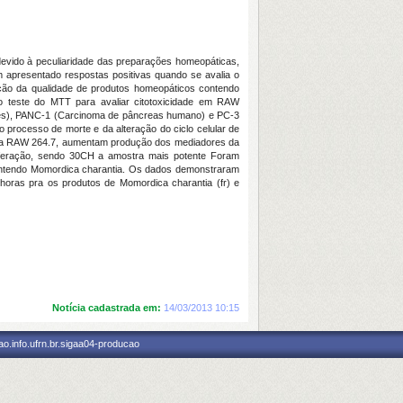
devido à peculiaridade das preparações homeopáticas,
têm apresentado respostas positivas quando se avalia o
ão da qualidade de produtos homeopáticos contendo
 teste do MTT para avaliar citotoxicidade em RAW
nês), PANC-1 (Carcinoma de pâncreas humano) e PC-3
 processo de morte e da alteração do ciclo celular de
para RAW 264.7, aumentam produção dos mediadores da
liferação, sendo 30CH a amostra mais potente Foram
 contendo Momordica charantia. Os dados demonstraram
horas pra os produtos de Momordica charantia (fr) e
Notícia cadastrada em:
14/03/2013 10:15
o.info.ufrn.br.sigaa04-producao