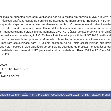
r mais de duzentos anos sem verificação dos seus efeitos em ensaios in vivo e in vitro, 
das técnicas analíticas usuais do controle de qualidade de medicamento. Estudos in vitro 
que são capazes de atuar em um sistema específico. O presente estudo visa à avaliaç
H através de ensaios in vitro. Os produtos homeopáticos foram testados através do
La (Adenocarcinoma cervical uterino humano), CHO K1 (Células de ovário de Hamster chi
e mediadores da inflamação NO, TNF-α e IL-6 liberados por células RAW 264.7, análise do
m que os produtos homeopáticos de Momordica charantia não apresentam citotoxicidade 
mostram citotoxicidade para PC-3 com alteração no seu ciclo celular inibindo sua pro
 possíveis modelos in vitro aplicáveis ao controle de qualidade de produtos homeopáticos
 qualidade são o teste do MTT para avaliar citotoxicidade em RAW 264.7 e PC-3 em 24 
em LPS.
RAGAO
RE DE OLIVEIRA ROCHA
SM
E FARIAS SALES
cnologia da Informação - (84) 3342 2210 | Copyright © 2006-2026 - UFRN - sigaa04-produca