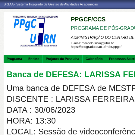
SIGAA - Sistema Integrado de Gestão de Atividades Acadêmicas
PPGCF/CCS
PROGRAMA DE PÓS-GRAD
ADMINISTRAÇÃO DO CENTRO DE
E-mail:
marcelo.silva@ufrn.br
https://posgraduacao.ufrn.br/ppgcf
Programa
Ensino
Projetos de Pesquisa
Calendário
Processos Selet
Banca de DEFESA: LARISSA FE
Uma banca de DEFESA de MESTRAD
DISCENTE : LARISSA FERREIRA
DATA : 30/06/2023
HORA: 13:30
LOCAL: Sessão de videoconferência