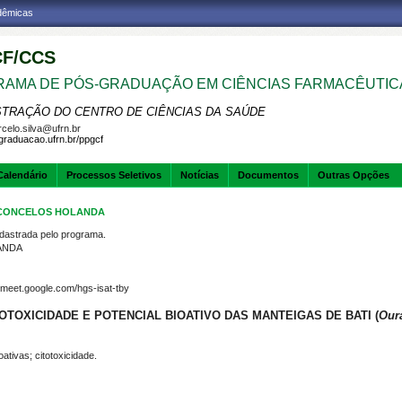
adêmicas
F/CCS
AMA DE PÓS-GRADUAÇÃO EM CIÊNCIAS FARMACÊUTIC
STRAÇÃO DO CENTRO DE CIÊNCIAS DA SAÚDE
celo.silva@ufrn.br
sgraduacao.ufrn.br/ppgcf
Calendário
Processos Seletivos
Notícias
Documentos
Outras Opções
ASCONCELOS HOLANDA
strada pelo programa.
ANDA
/meet.google.com/hgs-isat-tby
OTOXICIDADE E POTENCIAL BIOATIVO DAS MANTEIGAS DE BATI (
Oura
ativas; citotoxicidade.