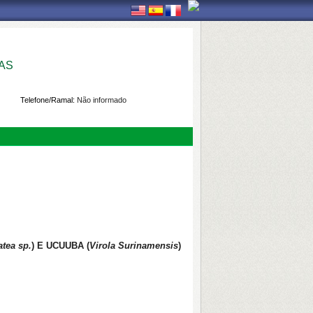
AS
Telefone/Ramal:
Não informado
tea sp.
) E UCUUBA (
Virola Surinamensis
)