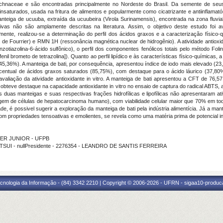
chnaceae e são encontradas principalmente no Nordeste do Brasil. Da semente de seus
nsaturados, usada na fritura de alimentos e popularmente como cicatrizante e antiinflamató
nteiga de ucuuba, extraída da ucuubeira (Virola Surinamensis), encontrada na zona fluv
vas não são amplamente descritas na literatura. Assim, o objetivo deste estudo foi av
almente, realizou-se a determinação do perfil dos ácidos graxos e a caracterização físic
de Fourrier) e RMN 1H (ressonância magnética nuclear de hidrogênio). A atividade antioxida
ilbenzotiazolina-6-ácido sulfônico), o perfil dos componentes fenólicos totais pelo método Fol
difenil brometo de tetrazolina]). Quanto ao perfil lipídico e às características físico-químic
45,36%). A manteiga de bati, por consequência, apresentou índice de iodo mais elevado (23,
ntual de ácidos graxos saturados (85,75%), com destaque para o ácido láurico (37,80%). 
 avaliação da atividade antioxidante in vitro. A manteiga de bati apresentou a CFT de 7
ba obteve destaque na capacidade antioxidante in vitro no ensaio de captura do radical AB
s duas manteigas e suas respectivas frações hidrofílicas e lipofílicas não apresentaram a
agem de células de hepatocarcinoma humano), com viabilidade celular maior que 70% em t
e, é possivel sugerir a exploração da manteiga de bati pela indústria alimentícia. Já a ma
m propriedades tensoativas e emolientes, se revela como uma matéria prima de potencial in
VIER JUNIOR - UFPB
ATSUI - nullPresidente - 2276354 - LEANDRO DE SANTIS FERREIRA
cnologia da Informação - (84) 3342 2210 | Copyright © 2006-2026 - UFRN - sigaa10-produca