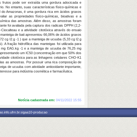
 frutos pode ser extraída uma gordura adocicada e
rio. No entanto, suas características físico-químicas e
ial do Amazonas, é uma gordura rica em ácidos graxos
aliar as propriedades físico-químicas, bioativas e a
o-química das amostras. Além disso, as amostras foram
nte foi avaliada pela captura dos radicais DPPH (2,2-
in-Ciocalteau e a atividade citotóxica através do ensaio
as, a manteiga de bati apresentou 66,06% de ácidos graxos
72 cg I2.g -1 ) que a manteiga de ucuuba (5,33 cg I2.g
A fração hidrofílica das manteigas foi utilizada para
6,57 mg EAG.kg -1 e a manteiga de ucuuba de 76,25 mg
TS, apresentando um IC50 (concentração em que 50% dos
tividade citotóxica para as linhagens celulares CHO-K1
odas as amostras. Por possuir uma rica composição de
nteiga de ucuuba com atividade antioxidante importante,
teresse para indústria cosmética e farmacêutica.
Notícia cadastrada em:
04/11/2022 15:55
o.info.ufrn.br.sigaa10-producao