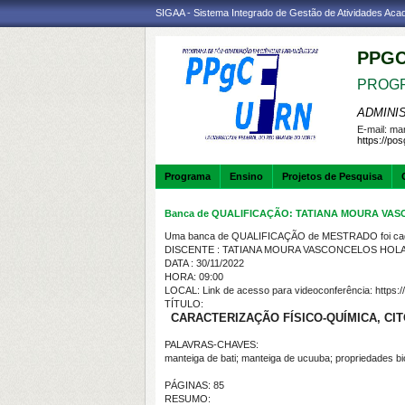
SIGAA - Sistema Integrado de Gestão de Atividades Ac
PPGC
PROGR
ADMINI
E-mail:
mar
https://po
Programa
Ensino
Projetos de Pesquisa
Banca de QUALIFICAÇÃO: TATIANA MOURA V
Uma banca de QUALIFICAÇÃO de MESTRADO foi cada
DISCENTE : TATIANA MOURA VASCONCELOS HOL
DATA : 30/11/2022
HORA: 09:00
LOCAL: Link de acesso para videoconferência: https:/
TÍTULO:
CARACTERIZAÇÃO FÍSICO-QUÍMICA, CIT
PALAVRAS-CHAVES:
manteiga de bati; manteiga de ucuuba; propriedades bio
PÁGINAS: 85
RESUMO: