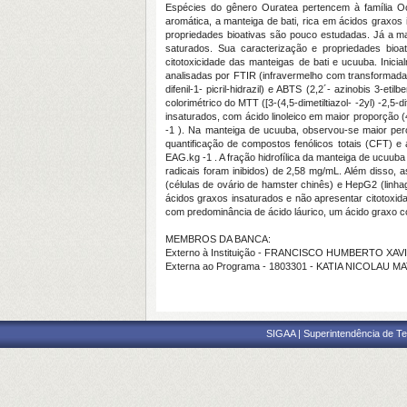
Espécies do gênero Ouratea pertencem à família O
aromática, a manteiga de bati, rica em ácidos graxos i
propriedades bioativas são pouco estudadas. Já a ma
saturados. Sua caracterização e propriedades bioati
citotoxicidade das manteigas de bati e ucuuba. Inici
analisadas por FTIR (infravermelho com transformada 
difenil-1- picril-hidrazil) e ABTS (2,2´- azinobis 3-et
colorimétrico do MTT ([3-(4,5-dimetiltiazol- -2yl) -2,5-
insaturados, com ácido linoleico em maior proporção (
-1 ). Na manteiga de ucuuba, observou-se maior perce
quantificação de compostos fenólicos totais (CFT) e
EAG.kg -1 . A fração hidrofílica da manteiga de ucuu
radicais foram inibidos) de 2,58 mg/mL. Além disso, a
(células de ovário de hamster chinês) e HepG2 (linh
ácidos graxos insaturados e não apresentar citotoxidad
com predominância de ácido láurico, um ácido graxo co
MEMBROS DA BANCA:
Externo à Instituição - FRANCISCO HUMBERTO XA
Externa ao Programa - 1803301 - KATIA NICOLAU M
SIGAA | Superintendência de Te