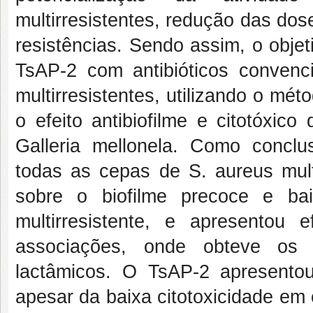
multirresistentes, redução das dos
resistências. Sendo assim, o objet
TsAP-2 com antibióticos conven
multirresistentes, utilizando o mé
o efeito antibiofilme e citotóxico
Galleria mellonela. Como conclu
todas as cepas de S. aureus multir
sobre o biofilme precoce e ba
multirresistente, e apresentou
associações, onde obteve os 
lactâmicos. O TsAP-2 apresentou
apesar da baixa citotoxicidade em