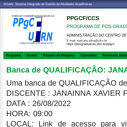
SIGAA - Sistema Integrado de Gestão de Atividades Acadêmicas
PPGCF/CCS
PROGRAMA DE PÓS-GRAD
ADMINISTRAÇÃO DO CENTRO DE
E-mail:
marcelo.silva@ufrn.br
https://posgraduacao.ufrn.br/ppgcf
Programa
Ensino
Projetos de Pesquisa
Calendário
Processos Selet
Banca de QUALIFICAÇÃO: JA
Uma banca de QUALIFICAÇÃO de 
DISCENTE : JANAINNA XAVIER
DATA : 26/08/2022
HORA: 09:00
LOCAL: Link de acesso para vide