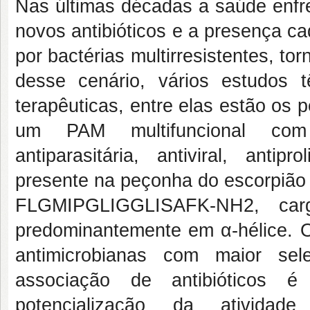
Nas últimas décadas a saúde enfr
novos antibióticos e a presença c
por bactérias multirresistentes, t
desse cenário, vários estudos 
terapêuticas, entre elas estão os
um PAM multifuncional com at
antiparasitária, antiviral, antip
presente na peçonha do escorpião 
FLGMIPGLIGGLISAFK-NH2, carga
predominantemente em α-hélice. 
antimicrobianas com maior se
associação de antibióticos
potencialização da atividad