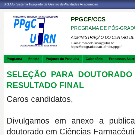
SIGAA - Sistema Integrado de Gestão de Atividades Acadêmicas
PPGCF/CCS
PROGRAMA DE PÓS-GRAD
ADMINISTRAÇÃO DO CENTRO DE
E-mail:
marcelo.silva@ufrn.br
https://posgraduacao.ufrn.br/ppgcf
Programa
Ensino
Projetos de Pesquisa
Calendário
Processos Selet
SELEÇÃO PARA DOUTORADO E
RESULTADO FINAL
Caros candidatos,
Divulgamos em anexo a publica
doutorado em Ciências Farmacêuti