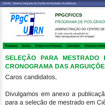
SIGAA - Sistema Integrado de Gestão de Atividades Acadêmicas
PPGCF/CCS
PROGRAMA DE PÓS-GRAD
ADMINISTRAÇÃO DO CENTRO DE
E-mail:
marcelo.silva@ufrn.br
https://posgraduacao.ufrn.br/ppgcf
Programa
Ensino
Projetos de Pesquisa
Calendário
Processos Selet
SELEÇÃO PARA MESTRADO E
CRONOGRAMA DAS ARGUIÇÕE
Caros candidatos,
Divulgamos em anexo a publicaçã
para a seleção de mestrado em Ci