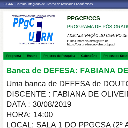
SIGAA - Sistema Integrado de Gestão de Atividades Acadêmicas
PPGCF/CCS
PROGRAMA DE PÓS-GRAD
ADMINISTRAÇÃO DO CENTRO DE
E-mail:
marcelo.silva@ufrn.br
https://posgraduacao.ufrn.br/ppgcf
Programa
Ensino
Projetos de Pesquisa
Calendário
Processos Selet
Banca de DEFESA: FABIANA D
Uma banca de DEFESA de DOUTOR
DISCENTE : FABIANA DE OLIVE
DATA : 30/08/2019
HORA: 14:00
LOCAL: SALA 1 DO PPGCSA (2º