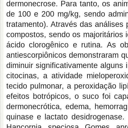
dermonecrose. Para tanto, os anim
de 100 e 200 mg/kg, sendo admini
tratamento). Através das análise
compostos, sendo os majoritários i
ácido clorogênico e rutina. As ob
antiescorpiônicos demonstraram qu
diminuir significativamente algun
citocinas, a atividade mielopero
tecido pulmonar, a peroxidação li
efeitos botrópicos, o suco foi cap
dermonecrótica, edema, hemorrag
quinase e lactato desidrogenase. 
Hancornia speciosa Gomes apre