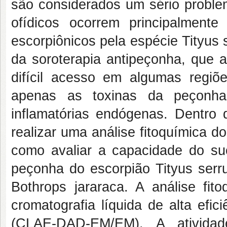
são considerados um sério problem
ofídicos ocorrem principalment
escorpiônicos pela espécie Tityus 
da soroterapia antipeçonha, que 
difícil acesso em algumas regiõ
apenas as toxinas da peçonha,
inflamatórias endógenas. Dentro 
realizar uma análise fitoquímica 
como avaliar a capacidade do suco
peçonha do escorpião Tityus serru
Bothrops jararaca. A análise fito
cromatografia líquida de alta efi
(CLAE-DAD-EM/EM). A atividade