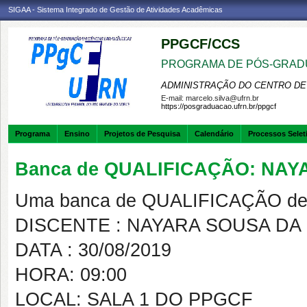
SIGAA - Sistema Integrado de Gestão de Atividades Acadêmicas
PPGCF/CCS
PROGRAMA DE PÓS-GRAD
ADMINISTRAÇÃO DO CENTRO DE
E-mail:
marcelo.silva@ufrn.br
https://posgraduacao.ufrn.br/ppgcf
Programa
Ensino
Projetos de Pesquisa
Calendário
Processos Selet
Banca de QUALIFICAÇÃO: NAY
Uma banca de QUALIFICAÇÃO de 
DISCENTE : NAYARA SOUSA DA 
DATA : 30/08/2019
HORA: 09:00
LOCAL: SALA 1 DO PPGCF