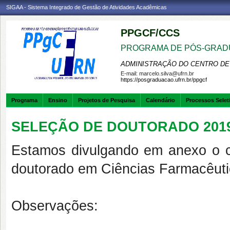
SIGAA - Sistema Integrado de Gestão de Atividades Acadêmicas
PPGCF/CCS
PROGRAMA DE PÓS-GRAD
ADMINISTRAÇÃO DO CENTRO DE
E-mail:
marcelo.silva@ufrn.br
https://posgraduacao.ufrn.br/ppgcf
Programa
Ensino
Projetos de Pesquisa
Calendário
Processos Selet
SELEÇÃO DE DOUTORADO 201
Estamos divulgando em anexo o c
doutorado em Ciências Farmacêuti
Observações: