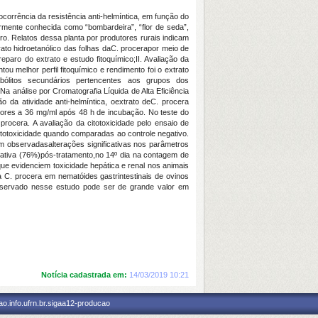
corrência da resistência anti-helmíntica, em função do
armente conhecida como “bombardeira”, “flor de seda”,
iro. Relatos dessa planta por produtores rurais indicam
trato hidroetanólico das folhas daC. procerapor meio de
reparo do extrato e estudo fitoquímico;II. Avaliação da
tou melhor perfil fitoquímico e rendimento foi o extrato
bólitos secundários pertencentes aos grupos dos
Na análise por Cromatografia Líquida de Alta Eficiência
o da atividade anti-helmíntica, oextrato deC. procera
ores a 36 mg/ml após 48 h de incubação. No teste do
ocera. A avaliação da citotoxicidade pelo ensaio de
citotoxicidade quando comparadas ao controle negativo.
m observadasalterações significativas nos parâmetros
cativa (76%)pós-tratamento,no 14º dia na contagem de
e evidenciem toxicidade hepática e renal nos animais
a C. procera em nematóides gastrintestinais de ovinos
 observado nesse estudo pode ser de grande valor em
Notícia cadastrada em:
14/03/2019 10:21
o.info.ufrn.br.sigaa12-producao