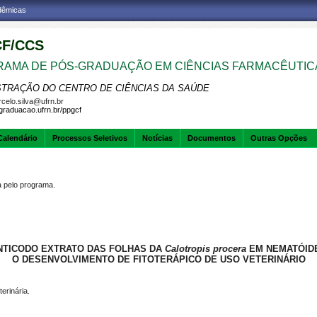
adêmicas
F/CCS
AMA DE PÓS-GRADUAÇÃO EM CIÊNCIAS FARMACÊUTIC
STRAÇÃO DO CENTRO DE CIÊNCIAS DA SAÚDE
celo.silva@ufrn.br
sgraduacao.ufrn.br/ppgcf
Calendário
Processos Seletivos
Notícias
Documentos
Outras Opções
pelo programa.
ÍNTICODO EXTRATO DAS FOLHAS DA
Calotropis procera
EM NEMATÓIDE
O DESENVOLVIMENTO DE FITOTERÁPICO DE USO VETERINÁRIO
erinária.