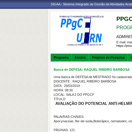
SIGAA - Sistema Integrado de Gestão de Atividades Ac
PPGC
PROGR
ADMINI
E-mail:
mar
https://po
Programa
Ensino
Projetos de Pesquisa
Banca de DEFESA: RAQUEL RIBEIRO BARBOSA
Uma banca de DEFESA de MESTRADO foi cadastrada 
DISCENTE : RAQUEL RIBEIRO BARBOSA
DATA : 29/03/2019
HORA: 08:30
LOCAL: SALA 2 DO PPGCF
TÍTULO:
AVALIAÇÃO DO POTENCIAL ANTI-HELM
PALAVRAS-CHAVES:
Apocynaceae, flor-de-seda,fitoterápico, nematodes, vet
PÁGINAS: 121