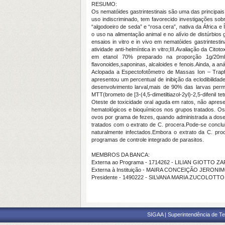
RESUMO:
Os nematóides gastrintestinais são uma das principais
uso indiscriminado, tem favorecido investigações sob
“algodoeiro de seda” e “rosa cera”, nativa da África e
o uso na alimentação animal e no alívio de distúrbios 
ensaios in vitro e in vivo em nematóides gastrintestin
atividade anti-helmíntica in vitro;III.Avaliação da Cit
em etanol 70% preparado na proporção 1g/20ml (
flavonoides,saponinas, alcaloides e fenois.Ainda, a an
Aclopada a Espectofotômetro de Massas Ion – Trapfoi 
apresentou um percentual de inibição da eclodibili
desenvolvimento larval,mais de 90% das larvas perm
MTT(brometo de [3-(4,5-dimetiltiazol-2yl)-2,5-difenil
Oteste de toxicidade oral aguda em ratos, não apres
hematológicos e bioquímicos nos grupos tratados. Os
ovos por grama de fezes, quando administrada a dose
tratados com o extrato de C. procera.Pode-se conclui
naturalmente infectados.Embora o extrato da C. pro
programas de controle integrado de parasitos.
MEMBROS DA BANCA:
Externa ao Programa - 1714262 - LILIAN GIOTTO
Externa à Instituição - MAIRA CONCEIÇÃO JERONI
Presidente - 1490222 - SILVANA MARIA ZUCOLOT
SIGAA | Superintendência de Te