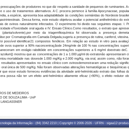
 preocupações de produtores no que diz respeito a sanidade de pequenos de ruminantes. A o
re o uso de tratamentos alternativos. A C. procera pertence à família Apocynaceae, popul
 Índia, a espécie, apresenta boa adaptabilidade às condições semiáridas do Nordeste brasile
gastrintestinais. Dessa forma, este estudo objetivou avaliar o potencial antihelmíntico do ex
ais de ovinos naturalmente infectados. O experimento foi divido nas seguintes etapas: I. P
otoxicidade eToxicidade oral aguda e IV. Ensaio Clínico.Como resultados, o extrato que apresen
planta/solvente),por meio da triagemfitoquímica foi observada a presença demeta
álise por Cromatografia em Camada Delgada,sugeriu a presença de rutina, canferol, vitexina.
possível identificar21 compostos fenólicos. Em relação ao estudo in vitro para avaliaçã
dadede ovos superior a 90% naconcentraçãode 24mg/mle de 100 % nas concentrações superi
aneceram em estágio rabditóide em concentrações superiores a 6 mg/ml doextrato deC. pr
 tetrazolium]) mostrou que as concentrações de 1 a 1.000 μg/ml do extratonão apresentaram 
entou mortalidade nas dosesde 1.000 mg/Kg e 2.000 mg/Kg, via oral, assim como, não fora
 resultados apresentados no ensaio clínico com ovinosdemonstraram uma redução signifi
 oral única de 500 mg/Kg. Não foram observadas alterações hematológicas e bioquímicas qu
r que esse estudo forneceu evidências da atividade anti-helmínticado extrato das folhas d
cera possa não ter um efeito anti-helmíntico altamente eficaz (>90%), o efeito redutor
 ZAROS DE MEDEIROS
MO DE SOUZA LIMA - UnP
TO LANGASSNER
cnologia da Informação - (84) 3342 2210 | Copyright © 2006-2026 - UFRN - sigaa12-produca