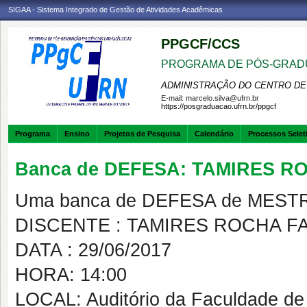
SIGAA - Sistema Integrado de Gestão de Atividades Acadêmicas
PPGCF/CCS
PROGRAMA DE PÓS-GRAD
ADMINISTRAÇÃO DO CENTRO DE
E-mail:
marcelo.silva@ufrn.br
https://posgraduacao.ufrn.br/ppgcf
Programa
Ensino
Projetos de Pesquisa
Calendário
Processos Selet
Banca de DEFESA: TAMIRES 
Uma banca de DEFESA de MESTRAD
DISCENTE : TAMIRES ROCHA F
DATA : 29/06/2017
HORA: 14:00
LOCAL: Auditório da Faculdade de