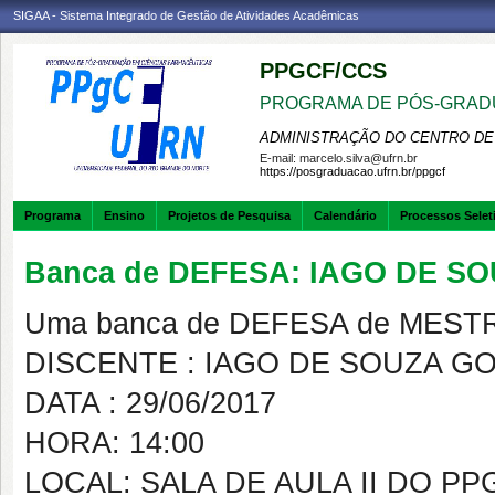
SIGAA - Sistema Integrado de Gestão de Atividades Acadêmicas
PPGCF/CCS
PROGRAMA DE PÓS-GRAD
ADMINISTRAÇÃO DO CENTRO DE
E-mail:
marcelo.silva@ufrn.br
https://posgraduacao.ufrn.br/ppgcf
Programa
Ensino
Projetos de Pesquisa
Calendário
Processos Selet
Banca de DEFESA: IAGO DE S
Uma banca de DEFESA de MESTRAD
DISCENTE : IAGO DE SOUZA G
DATA : 29/06/2017
HORA: 14:00
LOCAL: SALA DE AULA II DO PP