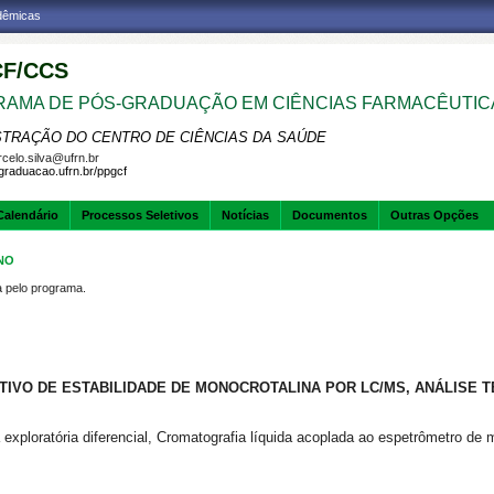
adêmicas
F/CCS
AMA DE PÓS-GRADUAÇÃO EM CIÊNCIAS FARMACÊUTIC
STRAÇÃO DO CENTRO DE CIÊNCIAS DA SAÚDE
celo.silva@ufrn.br
sgraduacao.ufrn.br/ppgcf
Calendário
Processos Seletivos
Notícias
Documentos
Outras Opções
NO
pelo programa.
TIVO DE ESTABILIDADE DE MONOCROTALINA POR LC/MS, ANÁLISE 
 exploratória diferencial, Cromatografia líquida acoplada ao espetrômetro de