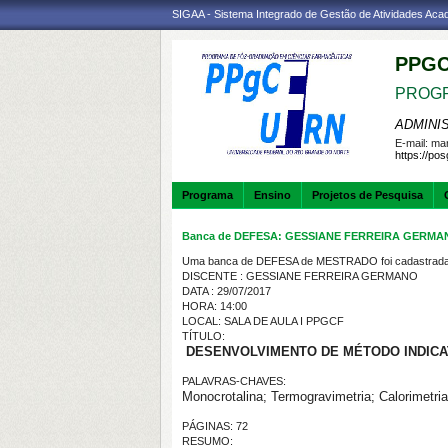
SIGAA - Sistema Integrado de Gestão de Atividades Ac
PPGC
PROGR
ADMINI
E-mail:
mar
https://po
Programa
Ensino
Projetos de Pesquisa
Banca de DEFESA: GESSIANE FERREIRA GERMA
Uma banca de DEFESA de MESTRADO foi cadastrada 
DISCENTE : GESSIANE FERREIRA GERMANO
DATA : 29/07/2017
HORA: 14:00
LOCAL: SALA DE AULA I PPGCF
TÍTULO:
DESENVOLVIMENTO DE MÉTODO INDICA
PALAVRAS-CHAVES:
Monocrotalina; Termogravimetria; Calorimetria
PÁGINAS: 72
RESUMO: