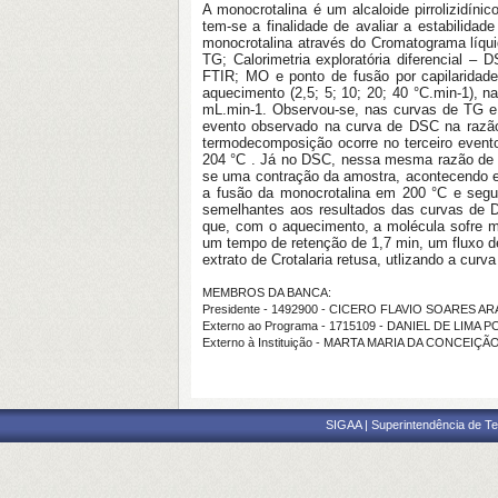
A monocrotalina é um alcaloide pirrolizidíni
tem-se a finalidade de avaliar a estabilidad
monocrotalina através do Cromatograma líqui
TG; Calorimetria exploratória diferencial –
FTIR; MO e ponto de fusão por capilaridade
aquecimento (2,5; 5; 10; 20; 40 °C.min-1), 
mL.min-1. Observou-se, nas curvas de TG 
evento observado na curva de DSC na razão
termodecomposição ocorre no terceiro event
204 °C . Já no DSC, nessa mesma razão de a
se uma contração da amostra, acontecendo 
a fusão da monocrotalina em 200 °C e seg
semelhantes aos resultados das curvas de D
que, com o aquecimento, a molécula sofre mu
um tempo de retenção de 1,7 min, um fluxo d
extrato de Crotalaria retusa, utlizando a curva
MEMBROS DA BANCA:
Presidente - 1492900 - CICERO FLAVIO SOARES A
Externo ao Programa - 1715109 - DANIEL DE LIMA 
Externo à Instituição - MARTA MARIA DA CONCEIÇÃ
SIGAA | Superintendência de Te