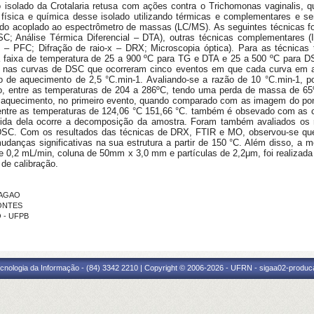
co isolado da Crotalaria retusa com ações contra o Trichomonas vaginalis, q
e física e química desse isolado utilizando térmicas e complementares e ser
do acoplado ao espectrômetro de massas (LC/MS). As seguintes técnicas fo
 DSC; Análise Térmica Diferencial – DTA), outras técnicas complementares 
 – PFC; Difração de raio-x – DRX; Microscopia óptica). Para as técnica
na faixa de temperatura de 25 a 900 ºC para TG e DTA e 25 a 500 ºC para 
e nas curvas de DSC que ocorreram cinco eventos em que cada curva em a
 de aquecimento de 2,5 °C.min-1. Avaliando-se a razão de 10 °C.min-1, p
o, entre as temperaturas de 204 a 286ºC, tendo uma perda de massa de 65%
quecimento, no primeiro evento, quando comparado com as imagem do pont
entre as temperaturas de 124,06 °C 151,66 °C. também é obsevado com as
uida dela ocorre a decomposição da amostra. Foram também avaliados os 
SC. Com os resultados das técnicas de DRX, FTIR e MO, observou-se que 
danças significativas na sua estrutura a partir de 150 °C. Além disso, a mo
e 0,2 mL/min, coluna de 50mm x 3,0 mm e partículas de 2,2μm, foi realizad
 de calibração.
RAGAO
PONTES
O - UFPB
cnologia da Informação - (84) 3342 2210 | Copyright © 2006-2026 - UFRN - sigaa02-produca