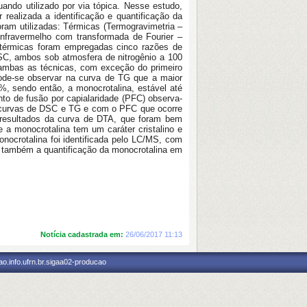
uando utilizado por via tópica. Nesse estudo,
 realizada a identificação e quantificação da
ram utilizadas: Térmicas (Termogravimetria –
(Infravermelho com transformada de Fourier –
s térmicas foram empregadas cinco razões de
DSC, ambos sob atmosfera de nitrogênio a 100
mbas as técnicas, com exceção do primeiro
ode-se observar na curva de TG que a maior
, sendo então, a monocrotalina, estável até
o de fusão por capialaridade (PFC) observa-
 curvas de DSC e TG e com o PFC que ocorre
resultados da curva de DTA, que foram bem
a monocrotalina tem um caráter cristalino e
nocrotalina foi identificada pelo LC/MS, com
a também a quantificação da monocrotalina em
Notícia cadastrada em:
26/06/2017 11:13
o.info.ufrn.br.sigaa02-producao