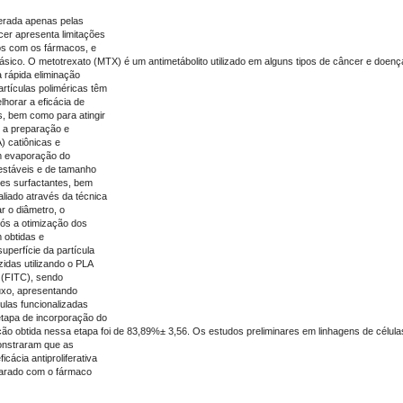
erada apenas pelas
cer apresenta limitações
os com os fármacos, e
lásico. O metotrexato (MTX) é um antimetábolito utilizado em alguns tipos de câncer e doen
a rápida eliminação
artículas poliméricas têm
horar a eficácia de
s, bem como para atingir
i a preparação e
A) catiônicas e
m evaporação do
 estáveis e de tamanho
tes surfactantes, bem
liado através da técnica
r o diâmetro, o
pós a otimização dos
 obtidas e
superfície da partícula
zidas utilizando o PLA
a (FITC), sendo
luxo, apresentando
ulas funcionalizadas
etapa de incorporação do
ção obtida nessa etapa foi de 83,89%± 3,56. Os estudos preliminares em linhagens de célula
onstraram que as
ácia antiproliferativa
arado com o fármaco