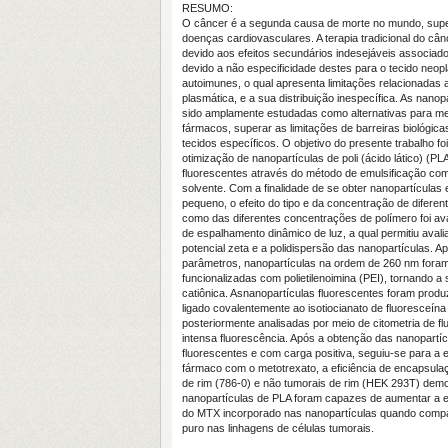
RESUMO:
O câncer é a segunda causa de morte no mundo, sup
doenças cardiovasculares. A terapia tradicional do cân
devido aos efeitos secundários indesejáveis associad
devido a não especificidade destes para o tecido neop
autoimunes, o qual apresenta limitações relacionadas 
plasmática, e a sua distribuição inespecífica. As nanop
sido amplamente estudadas como alternativas para mel
fármacos, superar as limitações de barreiras biológica
tecidos específicos. O objetivo do presente trabalho fo
otimização de nanopartículas de poli (ácido lático) (PL
fluorescentes através do método de emulsificação co
solvente. Com a finalidade de se obter nanopartículas
pequeno, o efeito do tipo e da concentração de diferen
como das diferentes concentrações de polímero foi ava
de espalhamento dinâmico de luz, a qual permitiu avalia
potencial zeta e a polidispersão das nanopartículas. A
parâmetros, nanopartículas na ordem de 260 nm foram
funcionalizadas com polietilenoimina (PEI), tornando a 
catiônica. Asnanopartículas fluorescentes foram produ
ligado covalentemente ao isotiocianato de fluoresceín
posteriormente analisadas por meio de citometria de f
intensa fluorescência. Após a obtenção das nanopartíc
fluorescentes e com carga positiva, seguiu-se para a 
fármaco com o metotrexato, a eficiência de encapsula
de rim (786-0) e não tumorais de rim (HEK 293T) dem
nanopartículas de PLA foram capazes de aumentar a efic
do MTX incorporado nas nanopartículas quando comp
puro nas linhagens de células tumorais.