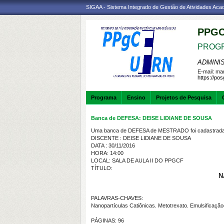
SIGAA - Sistema Integrado de Gestão de Atividades Ac
PPGC
PROGR
ADMINI
E-mail:
mar
https://po
Programa
Ensino
Projetos de Pesquisa
Banca de DEFESA: DEISE LIDIANE DE SOUSA
Uma banca de DEFESA de MESTRADO foi cadastrada 
DISCENTE : DEISE LIDIANE DE SOUSA
DATA : 30/11/2016
HORA: 14:00
LOCAL: SALA DE AULA II DO PPGCF
TÍTULO:
N
PALAVRAS-CHAVES:
Nanopartículas Catiônicas. Metotrexato. Emulsificaçã
PÁGINAS: 96