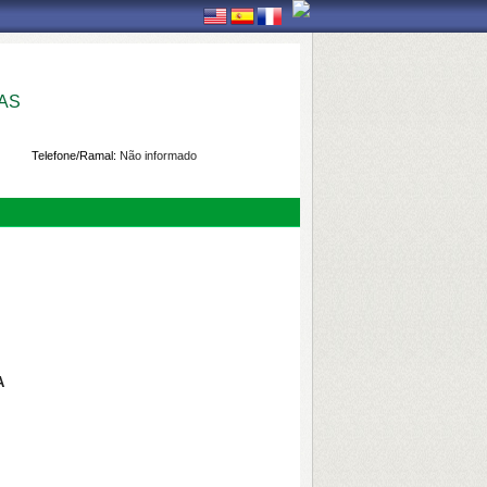
AS
Telefone/Ramal:
Não informado
RA