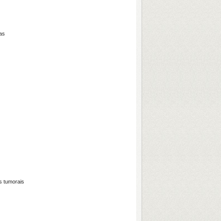
ças
s tumorais