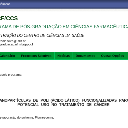
adêmicas
F/CCS
AMA DE PÓS-GRADUAÇÃO EM CIÊNCIAS FARMACÊUTIC
STRAÇÃO DO CENTRO DE CIÊNCIAS DA SAÚDE
celo.silva@ufrn.br
sgraduacao.ufrn.br/ppgcf
Calendário
Processos Seletivos
Notícias
Documentos
Outras Opções
pelo programa.
ANOPARTÍCULAS DE POLI (ÁCIDO LÁTICO) FUNCIONALIZADAS PA
POTENCIAL USO NO TRATAMENTO DE CÂNCER
oevaporação do solvente. Fluorescente.