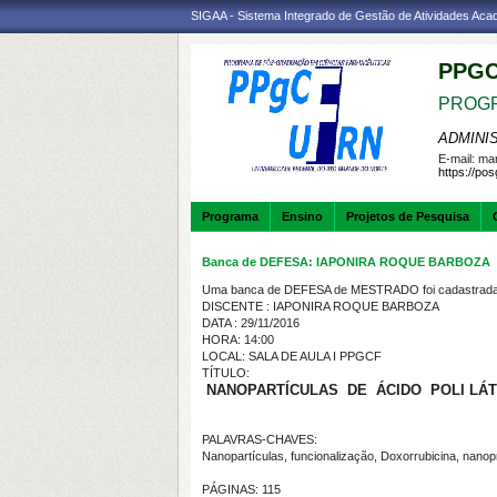
SIGAA - Sistema Integrado de Gestão de Atividades Ac
PPGC
PROGR
ADMINI
E-mail:
mar
https://po
Programa
Ensino
Projetos de Pesquisa
Banca de DEFESA: IAPONIRA ROQUE BARBOZA
Uma banca de DEFESA de MESTRADO foi cadastrada 
DISCENTE : IAPONIRA ROQUE BARBOZA
DATA : 29/11/2016
HORA: 14:00
LOCAL: SALA DE AULA I PPGCF
TÍTULO:
NANOPARTÍCULAS DE ÁCIDO POLI LÁ
PALAVRAS-CHAVES:
Nanopartículas, funcionalização, Doxorrubicina, nanopr
PÁGINAS: 115