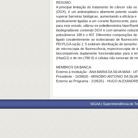
RESUMO:
A principal limitação do tratamento do câncer são os
(DOX), é um antineoplásico altamente potente usado
superar barreiras biológicas, aumentando a eficácia e r
positivamente ligadas a um corante fluorescente, para
para este estudo, utilizou-se polietilenoimina hiperRa
biodegradáveis contendo DOX e com tamanho reduzido. D
poloxâmeros 188 e o 407. Diferentes composições de n
ligado covalentemente ao isotiocianato de fluoresceí
PEI:PLGA razão 1: 5 exibiram distribuição de tamanho
de microscopia de fluorescência, espectroscopia de 
biocompatíveis duplamente funcionalizadas para a ter
(HepG2) e de rim (786-0) e células não tumorais de r
MEMBROS DA BANCA:
Externo à Instituição - ANA MARIA DA SILVA MAIA - U
Presidente - 1639820 - ARNOBIO ANTONIO DA SILV
Externo ao Programa - 2195251 - HUGO ALEXAND
SIGAA | Superintendência de Te