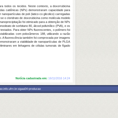
ara todos os tecidos. Neste contexto, a doxorrubicina
zadas catiônicas (NPs) demonstraram capacidade para
 nanopartículas de poli (latico-co glicolico) carregadas
u-se o cloridrato de doxorubicina como molécula modelo
e nanoprecipitação foi otimizado para a obtenção de NPs
leato de sorbitano 80, álcool polivinílico (PVA), e os
estados. Para obter NPs fluorescentes, o polímero foi
estabilizadas com poloxâmeros 188, utilizando a razão
ro. A fluorescência também foi comprovada por imagens
demonstraram a viabilidade de nanopartículas de PLGA
eliminares em linhagens de células tumorais de fígado
Notícia cadastrada em:
16/11/2016 14:24
o.info.ufrn.br.sigaa04-producao