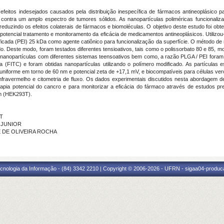
 efeitos indesejados causados pela distribuição inespecífica de fármacos antineoplásico p
 contra um amplo espectro de tumores sólidos. As nanopartículas poliméricas funcionali
eduzindo os efeitos colaterais de fármacos e biomoléculas. O objetivo deste estudo foi obter
 potencial tratamento e monitoramento da eficácia de medicamentos antineoplásicos. Utilizo
mificada (PEI) 25 kDa como agente catiônico para funcionalização da superfície. O método d
este modo, foram testados diferentes tensioativos, tais como o polissorbato 80 e 85, monoo
anopartículas com diferentes sistemas teensoativos bem como, a razão PLGA / PEI foram t
na (FITC) e foram obtidas nanopartículas utilizando o polímero modificado. As partículas 
 uniforme em torno de 60 nm e potencial zeta de +17,1 mV, e biocompatíveis para células ve
infravermelho e citometria de fluxo. Os dados experimentais discutidos nesta abordagem 
apia potencial do cancro e para monitorizar a eficácia do fármaco através de estudos pr
im (HEK293T).
FT
A JUNIOR
RE DE OLIVEIRA ROCHA
cnologia da Informação - (84) 3342 2210 | Copyright © 2006-2026 - UFRN - sigaa04-produca