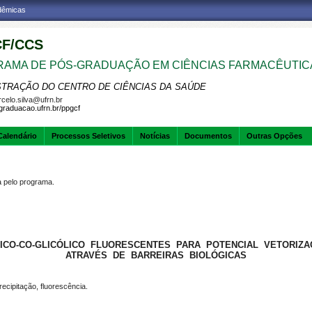
adêmicas
F/CCS
AMA DE PÓS-GRADUAÇÃO EM CIÊNCIAS FARMACÊUTIC
STRAÇÃO DO CENTRO DE CIÊNCIAS DA SAÚDE
celo.silva@ufrn.br
sgraduacao.ufrn.br/ppgcf
Calendário
Processos Seletivos
Notícias
Documentos
Outras Opções
pelo programa.
TICO-CO-GLICÓLICO FLUORESCENTES PARA POTENCIAL VETORI
ATRAVÉS DE BARREIRAS BIOLÓGICAS
ecipitação, fluorescência.