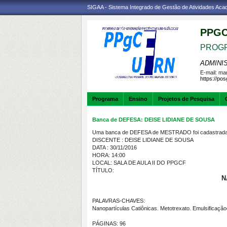
SIGAA - Sistema Integrado de Gestão de Atividades Ac
PPGC
PROGR
ADMINI
E-mail:
mar
https://po
Programa
Ensino
Projetos de Pesquisa
Banca de DEFESA: DEISE LIDIANE DE SOUSA
Uma banca de DEFESA de MESTRADO foi cadastrada 
DISCENTE : DEISE LIDIANE DE SOUSA
DATA : 30/11/2016
HORA: 14:00
LOCAL: SALA DE AULA II DO PPGCF
TÍTULO:
N
PALAVRAS-CHAVES:
Nanopartículas Catiônicas. Metotrexato. Emulsificaçã
PÁGINAS: 96