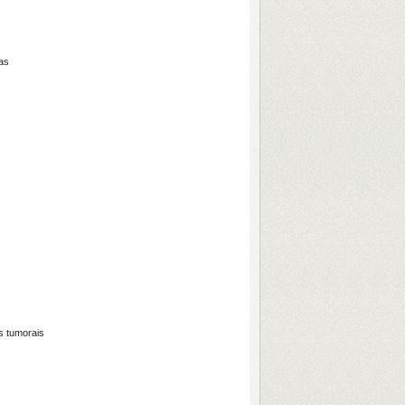
ças
s tumorais