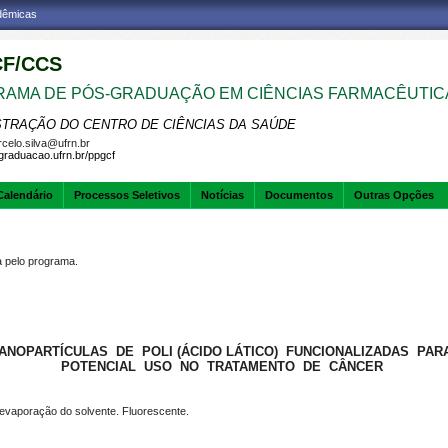
adêmicas
F/CCS
AMA DE PÓS-GRADUAÇÃO EM CIÊNCIAS FARMACÊUTIC
STRAÇÃO DO CENTRO DE CIÊNCIAS DA SAÚDE
celo.silva@ufrn.br
sgraduacao.ufrn.br/ppgcf
Calendário
Processos Seletivos
Notícias
Documentos
Outras Opções
pelo programa.
ANOPARTÍCULAS DE POLI (ÁCIDO LÁTICO) FUNCIONALIZADAS PA
POTENCIAL USO NO TRATAMENTO DE CÂNCER
oevaporação do solvente. Fluorescente.