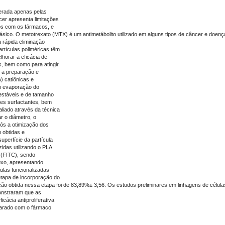
erada apenas pelas
cer apresenta limitações
os com os fármacos, e
lásico. O metotrexato (MTX) é um antimetábolito utilizado em alguns tipos de câncer e doen
a rápida eliminação
artículas poliméricas têm
horar a eficácia de
s, bem como para atingir
i a preparação e
A) catiônicas e
m evaporação do
 estáveis e de tamanho
tes surfactantes, bem
liado através da técnica
r o diâmetro, o
pós a otimização dos
 obtidas e
superfície da partícula
zidas utilizando o PLA
a (FITC), sendo
luxo, apresentando
ulas funcionalizadas
etapa de incorporação do
ção obtida nessa etapa foi de 83,89%± 3,56. Os estudos preliminares em linhagens de célula
onstraram que as
ácia antiproliferativa
arado com o fármaco