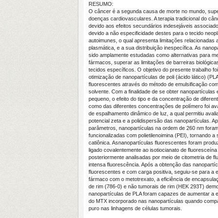
RESUMO:
O câncer é a segunda causa de morte no mundo, sup
doenças cardiovasculares. A terapia tradicional do cân
devido aos efeitos secundários indesejáveis associad
devido a não especificidade destes para o tecido neop
autoimunes, o qual apresenta limitações relacionadas 
plasmática, e a sua distribuição inespecífica. As nanop
sido amplamente estudadas como alternativas para mel
fármacos, superar as limitações de barreiras biológica
tecidos específicos. O objetivo do presente trabalho fo
otimização de nanopartículas de poli (ácido lático) (PL
fluorescentes através do método de emulsificação co
solvente. Com a finalidade de se obter nanopartículas
pequeno, o efeito do tipo e da concentração de diferen
como das diferentes concentrações de polímero foi ava
de espalhamento dinâmico de luz, a qual permitiu avalia
potencial zeta e a polidispersão das nanopartículas. A
parâmetros, nanopartículas na ordem de 260 nm foram
funcionalizadas com polietilenoimina (PEI), tornando a 
catiônica. Asnanopartículas fluorescentes foram produ
ligado covalentemente ao isotiocianato de fluoresceín
posteriormente analisadas por meio de citometria de f
intensa fluorescência. Após a obtenção das nanopartíc
fluorescentes e com carga positiva, seguiu-se para a 
fármaco com o metotrexato, a eficiência de encapsula
de rim (786-0) e não tumorais de rim (HEK 293T) dem
nanopartículas de PLA foram capazes de aumentar a efic
do MTX incorporado nas nanopartículas quando comp
puro nas linhagens de células tumorais.