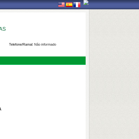
AS
Telefone/Ramal:
Não informado
RA