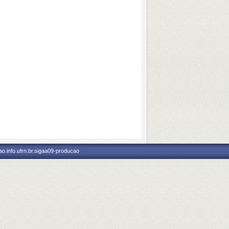
o.info.ufrn.br.sigaa09-producao