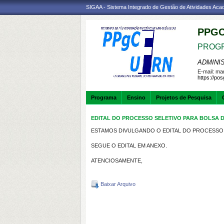
SIGAA - Sistema Integrado de Gestão de Atividades Ac
PPGC
PROGR
ADMINI
E-mail:
mar
https://po
Programa
Ensino
Projetos de Pesquisa
EDITAL DO PROCESSO SELETIVO PARA BOLSA
ESTAMOS DIVULGANDO O EDITAL DO PROCESSO 
SEGUE O EDITAL EM ANEXO.
ATENCIOSAMENTE,
Baixar Arquivo