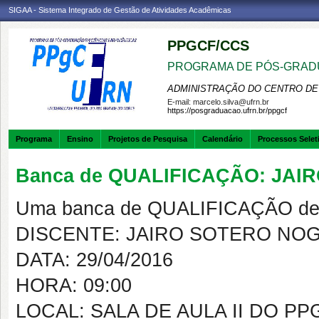
SIGAA - Sistema Integrado de Gestão de Atividades Acadêmicas
PPGCF/CCS
PROGRAMA DE PÓS-GRAD
ADMINISTRAÇÃO DO CENTRO DE
E-mail:
marcelo.silva@ufrn.br
https://posgraduacao.ufrn.br/ppgcf
Programa
Ensino
Projetos de Pesquisa
Calendário
Processos Selet
Banca de QUALIFICAÇÃO: JA
Uma banca de QUALIFICAÇÃO de 
DISCENTE: JAIRO SOTERO NO
DATA: 29/04/2016
HORA: 09:00
LOCAL: SALA DE AULA II DO PP