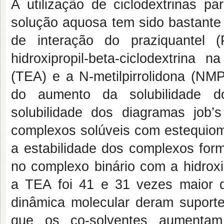
A utilização de ciclodextrinas p
solução aquosa tem sido bastante
de interação do praziquantel 
hidroxipropil-beta-ciclodextrina 
(TEA) e a N-metilpirrolidona (NMP
do aumento da solubilidade do
solubilidade dos diagramas job’
complexos solúveis com estequiom
a estabilidade dos complexos form
no complexo binário com a hidroxip
a TEA foi 41 e 31 vezes maior q
dinâmica molecular deram suporte
que os co-solventes aumentam