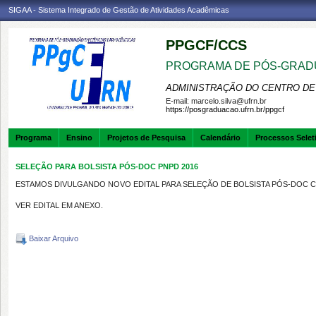
SIGAA - Sistema Integrado de Gestão de Atividades Acadêmicas
PPGCF/CCS
PROGRAMA DE PÓS-GRAD
ADMINISTRAÇÃO DO CENTRO DE
E-mail:
marcelo.silva@ufrn.br
https://posgraduacao.ufrn.br/ppgcf
Programa
Ensino
Projetos de Pesquisa
Calendário
Processos Selet
SELEÇÃO PARA BOLSISTA PÓS-DOC PNPD 2016
ESTAMOS DIVULGANDO NOVO EDITAL PARA SELEÇÃO DE BOLSISTA PÓS-DOC CA
VER EDITAL EM ANEXO.
Baixar Arquivo