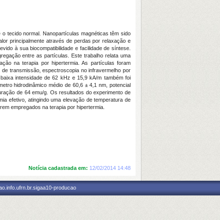
 o tecido normal. Nanopartículas magnéticas têm sido
or principalmente através de perdas por relaxação e
ido à sua biocompatibilidade e facilidade de síntese.
regação entre as partículas. Este trabalho relata uma
ção na terapia por hipertermia. As partículas foram
a de transmissão, espectroscopia no infravermelho por
baixa intensidade de 62 kHz e 15,9 kA/m também foi
etro hidrodinâmico médio de 60,6 ± 4,1 nm, potencial
aturação de 64 emu/g. Os resultados do experimento de
ia efetivo, atingindo uma elevação de temperatura de
rem empregados na terapia por hipertermia.
Notícia cadastrada em:
12/02/2014 14:48
o.info.ufrn.br.sigaa10-producao