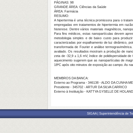
PÁGINAS: 98
GRANDE ÁREA: Ciências da Saúde
ÁREA: Farmácia
RESUMO:
A hipertermia é uma técnica promissora para o trata
empregadas em tratamentos de hipertermia em razão 
histerese. Dentre vários materiais magnéticos, nanop
Para fins médicos, estas nanopartículas devem aprese
metodologia simples e de baixo custo para produzir
caracterizadas por espalhamento de luz dinâmico, pot
transformada de Fourier e análise termogravimétri
avaliado. Os resultados mostram a produção de nanop
zeta de -32,9 ± 1,6 mV, índice de polidispersidade d
aquecimento sugerem que as nanopartículas de magnet
18ºC após oito minutos de exposição ao campo. As nan
MEMBROS DA BANCA:
Externo ao Programa - 346138 - ALDO DA CUNHA 
Presidente - 345702 - ARTUR DA SILVA CARRICO
Externo à Instituição - KATTYA GYSELLE DE HOLAND
SIGAA | Superintendência de Te