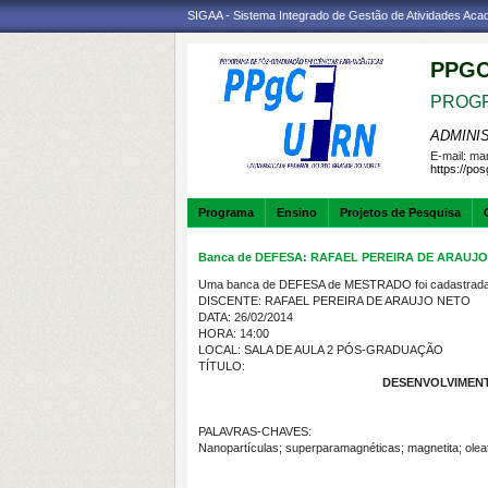
SIGAA - Sistema Integrado de Gestão de Atividades Ac
PPGC
PROGR
ADMINI
E-mail:
mar
https://po
Programa
Ensino
Projetos de Pesquisa
Banca de DEFESA: RAFAEL PEREIRA DE ARAUJ
Uma banca de DEFESA de MESTRADO foi cadastrada 
DISCENTE: RAFAEL PEREIRA DE ARAUJO NETO
DATA: 26/02/2014
HORA: 14:00
LOCAL: SALA DE AULA 2 PÓS-GRADUAÇÃO
TÍTULO:
DESENVOLVIMENT
PALAVRAS-CHAVES:
Nanopartículas; superparamagnéticas; magnetita; oleat