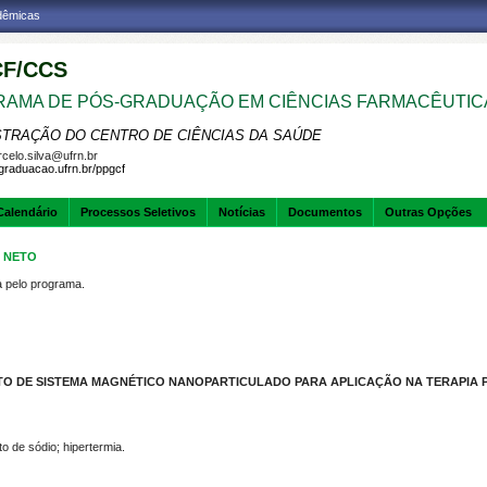
adêmicas
F/CCS
AMA DE PÓS-GRADUAÇÃO EM CIÊNCIAS FARMACÊUTIC
STRAÇÃO DO CENTRO DE CIÊNCIAS DA SAÚDE
celo.silva@ufrn.br
sgraduacao.ufrn.br/ppgcf
Calendário
Processos Seletivos
Notícias
Documentos
Outras Opções
O NETO
pelo programa.
O DE SISTEMA MAGNÉTICO NANOPARTICULADO PARA APLICAÇÃO NA TERAPIA 
o de sódio; hipertermia.