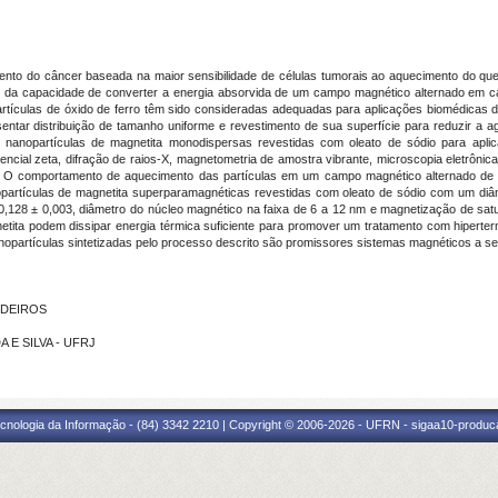
mento do câncer baseada na maior sensibilidade de células tumorais ao aquecimento do que
da capacidade de converter a energia absorvida de um campo magnético alternado em cal
artículas de óxido de ferro têm sido consideradas adequadas para aplicações biomédicas dev
ntar distribuição de tamanho uniforme e revestimento de sua superfície para reduzir a ag
 nanopartículas de magnetita monodispersas revestidas com oleato de sódio para aplica
encial zeta, difração de raios-X, magnetometria de amostra vibrante, microscopia eletrônic
ca. O comportamento de aquecimento das partículas em um campo magnético alternado de 
artículas de magnetita superparamagnéticas revestidas com oleato de sódio com um diâm
e 0,128 ± 0,003, diâmetro do núcleo magnético na faixa de 6 a 12 nm e magnetização de s
ita podem dissipar energia térmica suficiente para promover um tratamento com hiperterm
opartículas sintetizadas pelo processo descrito são promissores sistemas magnéticos a se
MEDEIROS
A E SILVA - UFRJ
cnologia da Informação - (84) 3342 2210 | Copyright © 2006-2026 - UFRN - sigaa10-produca