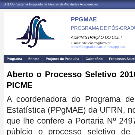
SIGAA - Sistema Integrado de Gestão de Atividades Acadêmicas
PPGMAE
PROGRAMA DE PÓS-GRADU
ADMINISTRAÇÃO DO CCET
E-mail:
fidel.castro@ufrn.br
https://posgraduacao.ufrn.br/ppgmae
Programa
Ensino
Projetos de Pesquisa
Calendário
Processos Selet
Aberto o Processo Seletivo 20
PICME
A coordenadora do Programa de
Estatística (PPgMAE) da UFRN, no 
que lhe confere a Portaria Nº 24
públcio o processo seletivo d