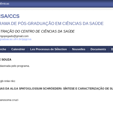
adêmicas
SA/CCS
AMA DE PÓS-GRADUAÇÃO EM CIÊNCIAS DA SAÚDE
STRAÇÃO DO CENTRO DE CIÊNCIAS DA SAÚDE
rigopegado@gmail.com
sgraduacao.ufrn.br/ppgcsa
erche
Calendrier
Les Processus de Sélection
Nouvelles
Documents
D
E SOUZA
strada pelo programa.
ygb-nniw-nkc
AS DA ALGA SPATOGLOSSUM SCHRÖEDERI: SÍNTESE E CARACTERIZAÇÃO DE S
panosoma cruzi