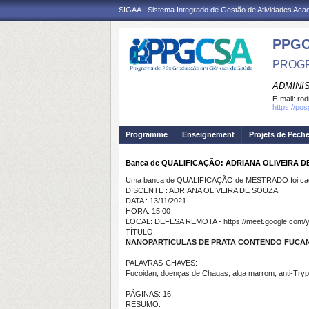
SIGAA - Sistema Integrado de Gestão de Atividades Ac
PPGC
PROGR
ADMINI
E-mail:
rod
https://po
Programme
Enseignement
Projets de Pech
Banca de QUALIFICAÇÃO: ADRIANA OLIVEIRA D
Uma banca de QUALIFICAÇÃO de MESTRADO foi cada
DISCENTE : ADRIANA OLIVEIRA DE SOUZA
DATA : 13/11/2021
HORA: 15:00
LOCAL: DEFESA REMOTA - https://meet.google.com/
TÍTULO:
NANOPARTICULAS DE PRATA CONTENDO FUCAN
PALAVRAS-CHAVES:
Fucoidan, doenças de Chagas, alga marrom; anti-Try
PÁGINAS: 16
RESUMO: