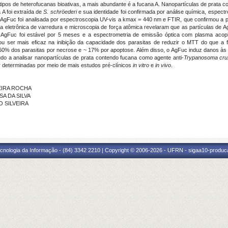
s tipos de heterofucanas bioativas, a mais abundante é a fucana A. Nanopartículas de prata
A foi extraída de
S. schröederi
e sua identidade foi confirmada por análise química, espect
de AgFuc foi analisada por espectroscopia UV-vis a kmax = 440 nm e FTIR, que confirmou a
pia eletrônica de varredura e microscopia de força atômica revelaram que as partículas 
AgFuc foi estável por 5 meses e a espectrometria de emissão óptica com plasma acop
ser mais eficaz na inibição da capacidade dos parasitas de reduzir o MTT do que a 
 60% dos parasitas por necrose e ~ 17% por apoptose. Além disso, o AgFuc induz danos às
tudo a analisar nanopartículas de prata contendo fucana como agente anti-
Trypanosoma cru
r determinadas por meio de mais estudos pré-clínicos
in vitro
e
in vivo
.
VEIRA ROCHA
SA DA SILVA
O SILVEIRA
cnologia da Informação - (84) 3342 2210 | Copyright © 2006-2026 - UFRN - sigaa10-produca