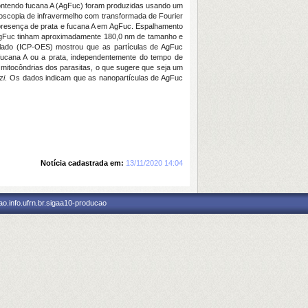
 contendo fucana A (AgFuc) foram produzidas usando um
roscopia de infravermelho com transformada de Fourier
 presença de prata e fucana A em AgFuc. Espalhamento
de AgFuc tinham aproximadamente 180,0 nm de tamanho e
lado (ICP-OES) mostrou que as partículas de AgFuc
fucana A ou a prata, independentemente do tempo de
 mitocôndrias dos parasitas, o que sugere que seja um
zi
. Os dados indicam que as nanopartículas de AgFuc
Notícia cadastrada em:
13/11/2020 14:04
o.info.ufrn.br.sigaa10-producao