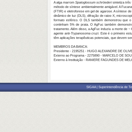
A alga marrom
Spatoglossum schröederi
sintetiza trê
método de síntese ambientalmente amigável. A Fucana 
(FTIR) e eletroforese em gel de agarose. A síntese 
dinâmico de luz (DLS), difração de raios-X, microsco
formato esférico. O DLS também demonstrou que o 
continham 5% de prata. O AgFuc também demonstrou 
tratamento. Além disso, a AgFuc induziu a morte de ~
agente anti-
Trypanosoma cruzi
. Este é o primeiro es
têm aplicações terapêuticas potenciais, que devem se
MEMBROS DA BANCA:
Presidente - 2195251 - HUGO ALEXANDRE DE OLI
Externo ao Programa - 2275890 - MARCELO DE SOU
Externo à Instituição - RANIERE FAGUNDES DE MEL
SIGAA | Superintendência de Te