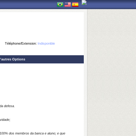
Téléphone/Extension:
Indisponible
'autres Options
da defesa.
ividade;
de 100% dos membros da banca e aluno; e que