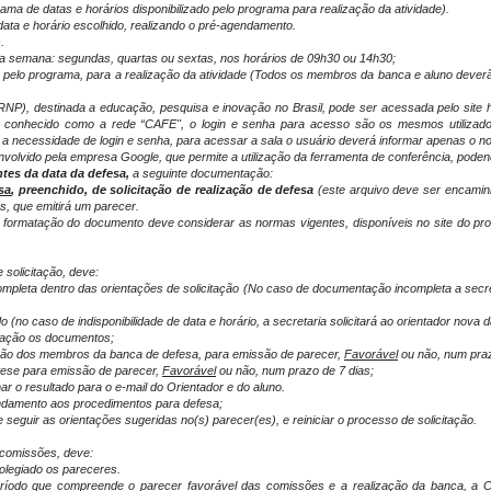
rama de datas e horários disponibilizado pelo programa para realização da atividade).
 data e horário escolhido, realizando o pré-agendamento.
.
 da semana: segundas, quartas ou sextas, nos horários de 09h30 ou 14h30;
as pelo programa, para a realização da atividade (Todos os membros da banca e aluno deverã
P), destinada a educação, pesquisa e inovação no Brasil, pode ser acessada pelo site htt
 conhecido como a rede “CAFE", o login e senha para acesso são os mesmos utilizad
m a necessidade de login e senha, para acessar a sala o usuário deverá informar apenas o n
nvolvido pela empresa Google, que permite a utilização da ferramenta de conferência, pode
ntes da data da defesa,
a seguinte documentação:
sa
, preenchido, de solicitação de realização de defesa
(este arquivo deve ser encamin
, que emitirá um parecer.
a formatação do documento deve considerar as normas vigentes, disponíveis no site do p
solicitação, deve:
ompleta dentro das orientações de solicitação (No caso de documentação incompleta a secr
do (no caso de indisponibilidade de data e horário, a secretaria solicitará ao orientador nova d
tação os documentos;
ação dos membros da banca de defesa, para emissão de parecer,
Favorável
ou não, num praz
tese para emissão de parecer,
Favorável
ou não, num prazo de 7 dias;
 o resultado para o e-mail do Orientador e do aluno.
andamento aos procedimentos para defesa;
 seguir as orientações sugeridas no(s) parecer(es), e reiniciar o processo de solicitação.
 comissões, deve:
legiado os pareceres.
eríodo que compreende o parecer favorável das comissões e a realização da banca, a 