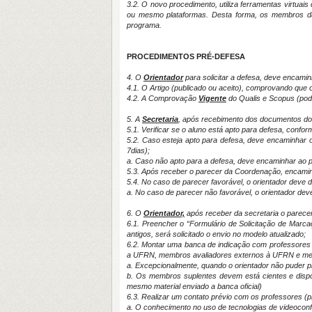
3.2. O novo procedimento, utiliza ferramentas virtua
ou mesmo plataformas. Desta forma, os membros da 
programa.
PROCEDIMENTOS PRÉ-DEFESA
4. O
Orientador
para solicitar a defesa, deve encamin
4.1. O Artigo (publicado ou aceito), comprovando que o 
4.2. A Comprovação
Vigente
do Qualis e Scopus (pode
5. A
Secretaria
, após recebimento dos documentos do 
5.1. Verificar se o aluno está apto para defesa, confo
5.2. Caso esteja apto para defesa, deve encaminhar 
7dias);
a. Caso não apto para a defesa, deve encaminhar ao p
5.3. Após receber o parecer da Coordenação, encaminh
5.4. No caso de parecer favorável, o orientador deve
a. No caso de parecer não favorável, o orientador dev
6. O
Orientador,
após receber da secretaria o parecer
6.1. Preencher o “Formulário de Solicitação de Marca
antigos, será solicitado o envio no modelo atualizado;
6.2. Montar uma banca de indicação com professores 
a UFRN, membros avaliadores externos à UFRN e membr
a. Excepcionalmente, quando o orientador não puder pr
b. Os membros suplentes devem está cientes e disp
mesmo material enviado a banca oficial)
6.3. Realizar um contato prévio com os professores (p
a. O conhecimento no uso de tecnologias de videoconf