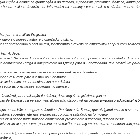
is que expõe o exame de qualificação e as defesas, a possíveis problemas técnicos, sendo 
banca e aluno deverão ser informados da mudança por e-mail, e o público externo de
har para o e-mail do Programa:
aluno é o primeiro autor, e o orientador o último.
 ser apresentado o print da tela, identificando a revista no https://www.scopus.com/sour
item 4, deve:
rme item 1 (No caso de não apto, a secretaria irá informar a pendência e o orientador deve r
os documentos (artigo e comprovante do Qualis) para a Coordenação, que emitirá um parec
rofessor as orientações necessárias para realização da defesa.
ar o resultado para o e-mail do Orientador.
 dar andamento aos procedimentos para defesa;
e seguir as orientações sugeridas no parecer.
 favorável para realização da defesa, deve seguir os próximos passos:
ção de Defesa”, na versão mais atualizada, disponível na página
www.posgraduacao.ufrn.b
que assumirão as seguintes funções: Presidente da Banca, que obrigatoriamente deve ser o
os suplentes internos e externos, conforme solicitado no formulário;
esidir a banca pode indicar o coorientador previamente autorizado, quando existir.
oníveis no dia, para uma possível convocação, caso algum dos outros membros não poss
ré-convite), convidando-os para participar da banca. Deve, também, consulta-los sobre:
erência;