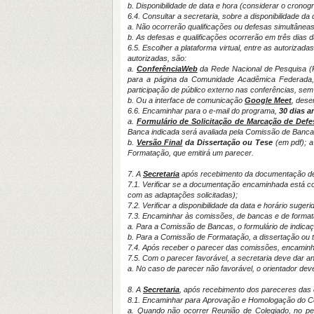
b. Disponibilidade de data e hora (considerar o cronog
6.4. Consultar a secretaria, sobre a disponibilidade da
a. Não ocorrerão qualificações ou defesas simultâneas
b. As defesas e qualificações ocorrerão em três dias
6.5. Escolher a plataforma virtual, entre as autorizad
autorizadas, são:
a.
ConferênciaWeb
da Rede Nacional de Pesquisa (RN
para a página da Comunidade Acadêmica Federada,
participação de público externo nas conferências, se
b. Ou a interface de comunicação
Google Meet
, dese
6.6. Encaminhar para o e-mail do programa,
30 dias a
a.
Formulário de Solicitação de Marcação de Defe
Banca indicada será avaliada pela Comissão de Bancas
b.
Versão Final
da Dissertação ou Tese
(em pdf); 
Formatação, que emitirá um parecer.
7. A
Secretaria
após recebimento da documentação de 
7.1. Verificar se a documentação encaminhada está c
com as adaptações solicitadas);
7.2. Verificar a disponibilidade da data e horário sugeri
7.3. Encaminhar às comissões, de bancas e de forma
a. Para a Comissão de Bancas, o formulário de indic
b. Para a Comissão de Formatação, a dissertação ou 
7.4. Após receber o parecer das comissões, encaminhar
7.5. Com o parecer favorável, a secretaria deve dar 
a. No caso de parecer não favorável, o orientador deve
8. A
Secretaria
, após recebimento dos pareceres das
8.1. Encaminhar para Aprovação e Homologação do Co
a. Quando não ocorrer Reunião de Colegiado, no p