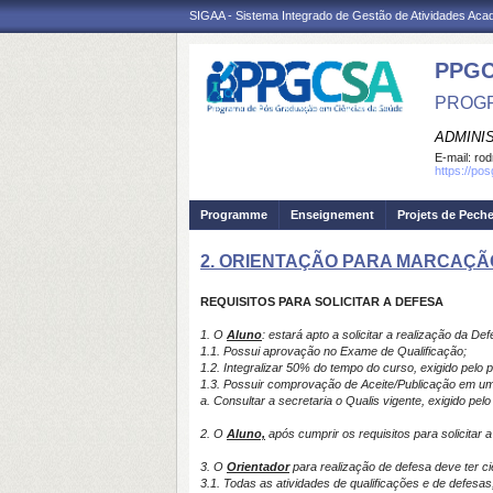
SIGAA - Sistema Integrado de Gestão de Atividades Ac
PPGC
PROGR
ADMINI
E-mail:
rod
https://po
Programme
Enseignement
Projets de Pech
2. ORIENTAÇÃO PARA MARCAÇÃ
REQUISITOS PARA SOLICITAR A DEFESA
1. O
Aluno
: estará apto a solicitar a realização da De
1.1. Possui aprovação no Exame de Qualificação;
1.2. Integralizar 50% do tempo do curso, exigido pelo 
1.3. Possuir comprovação de Aceite/Publicação em um 
a. Consultar a secretaria o Qualis vigente, exigido pel
2. O
Aluno,
após cumprir os requisitos para solicitar a
3. O
Orientador
para realização de defesa deve ter ci
3.1. Todas as atividades de qualificações e de defes