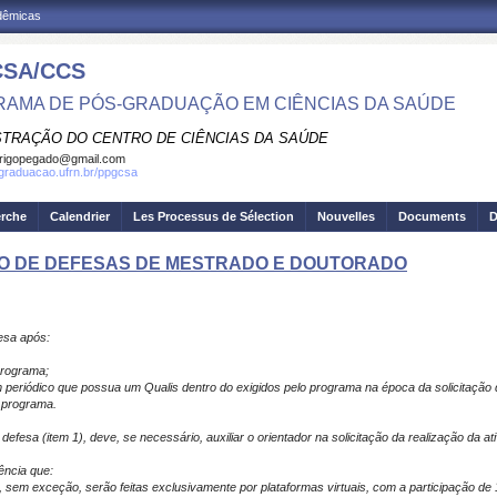
adêmicas
SA/CCS
AMA DE PÓS-GRADUAÇÃO EM CIÊNCIAS DA SAÚDE
STRAÇÃO DO CENTRO DE CIÊNCIAS DA SAÚDE
rigopegado@gmail.com
sgraduacao.ufrn.br/ppgcsa
erche
Calendrier
Les Processus de Sélection
Nouvelles
Documents
D
O DE DEFESAS DE MESTRADO E DOUTORADO
fesa após:
programa;
periódico que possua um Qualis dentro do exigidos pelo programa na época da solicitação 
o programa.
 defesa (item 1), deve, se necessário, auxiliar o orientador na solicitação da realização da at
ência que:
as, sem exceção, serão feitas exclusivamente por plataformas virtuais, com a participação 