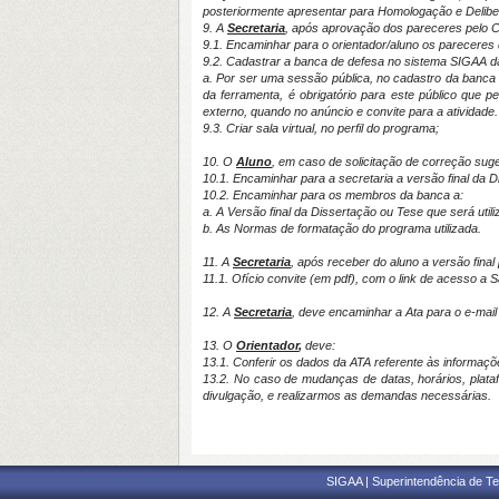
posteriormente apresentar para Homologação e Delibe
9. A
Secretaria
, após aprovação dos pareceres pelo 
9.1. Encaminhar para o orientador/aluno os pareceres
9.2. Cadastrar a banca de defesa no sistema SIGAA 
a. Por ser uma sessão pública, no cadastro da banca s
da ferramenta, é obrigatório para este público que
externo, quando no anúncio e convite para a atividade.
9.3. Criar sala virtual, no perfil do programa;
10. O
Aluno
, em caso de solicitação de correção su
10.1. Encaminhar para a secretaria a versão final da D
10.2. Encaminhar para os membros da banca a:
a. A Versão final da Dissertação ou Tese que será util
b. As Normas de formatação do programa utilizada.
11. A
Secretaria
, após receber do aluno a versão fina
11.1. Ofício convite (em pdf), com o link de acesso a S
12. A
Secretaria
, deve encaminhar a Ata para o e-mail 
13. O
Orientador
,
deve:
13.1. Conferir os dados da ATA referente às informaçõe
13.2. No caso de mudanças de datas, horários, plata
divulgação, e realizarmos as demandas necessárias.
SIGAA | Superintendência de Te