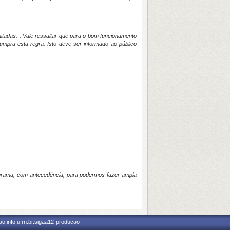
mitadas. . Vale ressaltar que para o bom funcionamento
mpra esta regra. Isto deve ser informado ao público
rograma, com antecedência, para podermos fazer ampla
o.info.ufrn.br.sigaa12-producao