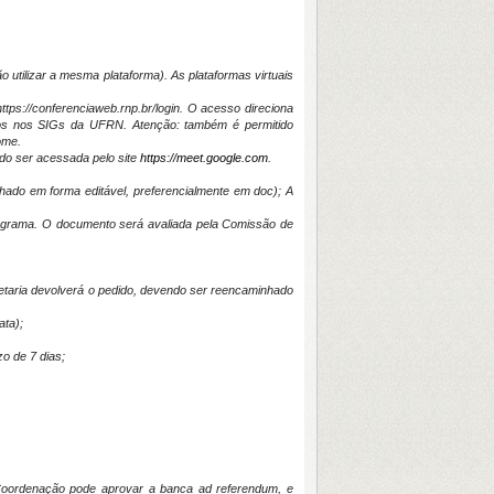
o utilizar a mesma plataforma). As plataformas virtuais
ps://conferenciaweb.rnp.br/login. O acesso direciona
os nos SIGs da UFRN. Atenção: também é permitido
ome.
ndo ser acessada pelo site
https://meet.google.com
.
hado em forma editável, preferencialmente em doc); A
rograma. O documento será avaliada pela Comissão de
etaria devolverá o pedido, devendo ser reencaminhado
ata);
o de 7 dias;
Coordenação pode aprovar a banca ad referendum, e