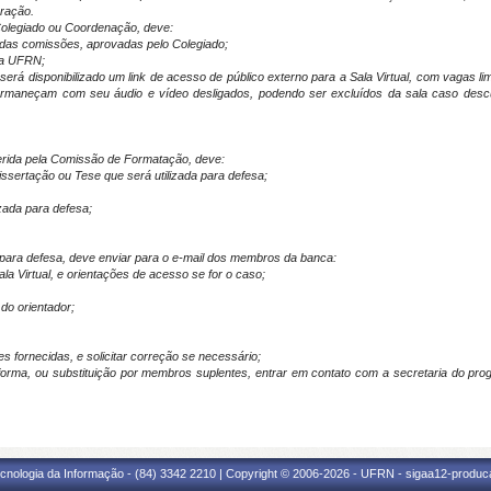
ração.
Colegiado ou Coordenação, deve:
 das comissões, aprovadas pelo Colegiado;
da UFRN;
erá disponibilizado um link de acesso de público externo para a Sala Virtual, com vagas li
 permaneçam com seu áudio e vídeo desligados, podendo ser excluídos da sala caso descu
gerida pela Comissão de Formatação, deve:
issertação ou Tese que será utilizada para defesa;
izada para defesa;
l para defesa, deve enviar para o e-mail dos membros da banca:
ala Virtual, e orientações de acesso se for o caso;
do orientador;
s fornecidas, e solicitar correção se necessário;
forma, ou substituição por membros suplentes, entrar em contato com a secretaria do p
cnologia da Informação - (84) 3342 2210 | Copyright © 2006-2026 - UFRN - sigaa12-produca