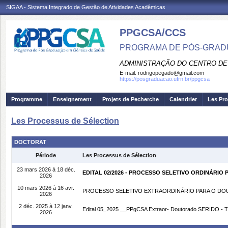
SIGAA - Sistema Integrado de Gestão de Atividades Acadêmicas
PPGCSA/CCS
PROGRAMA DE PÓS-GRADU
ADMINISTRAÇÃO DO CENTRO DE
E-mail:
rodrigopegado@gmail.com
https://posgraduacao.ufrn.br/ppgcsa
Programme
Enseignement
Projets de Pecherche
Calendrier
Les Pro
Les Processus de Sélection
DOCTORAT
Période
Les Processus de Sélection
23 mars 2026 à 18 déc.
EDITAL 02/2026 - PROCESSO SELETIVO ORDINÁRI
2026
10 mars 2026 à 16 avr.
PROCESSO SELETIVO EXTRAORDINÁRIO PARA O DOU
2026
2 déc. 2025 à 12 janv.
Edital 05_2025 __PPgCSA Extraor- Doutorado SERIDO - 
2026