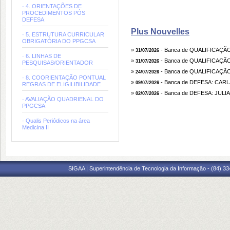
· 4. ORIENTAÇÕES DE
PROCEDIMENTOS PÓS
DEFESA
Plus Nouvelles
· 5. ESTRUTURA CURRICULAR
OBRIGATÓRIA DO PPGCSA
»
- Banca de QUALIFICAÇÃO
31/07/2026
· 6. LINHAS DE
»
- Banca de QUALIFICAÇ
31/07/2026
PESQUISAS/ORIENTADOR
»
- Banca de QUALIFICAÇÃ
24/07/2026
· 8. COORIENTAÇÃO PONTUAL 
»
- Banca de DEFESA: CAR
09/07/2026
REGRAS DE ELIGILIBILIDADE
»
- Banca de DEFESA: JU
02/07/2026
· AVALIAÇÃO QUADRIENAL DO
PPGCSA
· Qualis Periódicos na área
Medicina II
SIGAA | Superintendência de Tecnologia da Informação - (84) 3