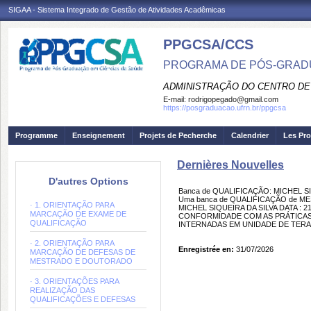
SIGAA - Sistema Integrado de Gestão de Atividades Acadêmicas
PPGCSA/CCS
PROGRAMA DE PÓS-GRADU
ADMINISTRAÇÃO DO CENTRO DE
E-mail:
rodrigopegado@gmail.com
https://posgraduacao.ufrn.br/ppgcsa
Programme
Enseignement
Projets de Pecherche
Calendrier
Les Pro
Dernières Nouvelles
D'autres Options
Banca de QUALIFICAÇÃO: MICHEL SI
Uma banca de QUALIFICAÇÃO de MEST
· 1. ORIENTAÇÃO PARA
MICHEL SIQUEIRA DA SILVA DATA : 2
MARCAÇÃO DE EXAME DE
CONFORMIDADE COM AS PRÁTICAS
QUALIFICAÇÃO
INTERNADAS EM UNIDADE DE TERAP
· 2. ORIENTAÇÃO PARA
Enregistrée en:
31/07/2026
MARCAÇÃO DE DEFESAS DE
MESTRADO E DOUTORADO
· 3. ORIENTAÇÕES PARA
REALIZAÇÃO DAS
QUALIFICAÇÕES E DEFESAS