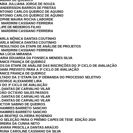
 SABINO DE QUEIROS
FABIA JULLIANA JORGE DE SOUZA
 HANDERSSON BARROS DE FREITAS
 ANTONIO CARLOS QUEIROZ DE AQUINO
 ANTONIO CARLOS QUEIROZ DE AQUINO
 SOPHIE MAURA ROCHA LABORDE
A MARDRINI CASSIANO FERREIRA
LIPE DE MEDEIROS FILHO
A MARDRINI CASSIANO FERREIRA
 KARLA MÔNICA DANTAS COUTINHO
 KARLA MÔNICA DANTAS COUTINHO
ESULTADO DA ETAPA DE ANÁLISE DE PROJETOS
A MARDRINI CASSIANO FERREIRA
ANA LÚCIA MIRANDA
MARIA EDUARDA DA FONSECA MENDES SILVA
JANICE FRANÇA DE QUEIROZ
S DA ETAPA DE ANÁLISE DAS INSCRIÇÕES DO 3º CICLO DE AVALIAÇÃO
MA PREVISTO PARA A 3º CICLO DE AVALIAÇÃO
JANICE FRANÇA DE QUEIROZ
TADO DA 1ª ETAPA DA 3ª DEMANDA DO PROCESSO SELETIVO
 GEORGE ALEXANDRE LIRA
 DO 3º CICLO DE AVALIAÇÃO
A DANTAS DE CARVALHO VILAR
JOÃO OCTÁVIO SALES PASSOS
A DANTAS DE CARVALHO VILAR
A DANTAS DE CARVALHO VILAR
VICTOR SABINO DE QUEIROS
 THAMIRES BARRETO SANCHO
 THAMIRES BARRETO SANCHO
NA BEATRIZ OLIVEIRA ROSENDO
 SELEÇÃO PARA O PRÊMIO CAPES DE TESE  EDIÇÃO 2024
ERREIRA DA CUNHA NETO
MAYARA PRISCILLA DANTAS ARAÚJO
BRUNA CAROLINE CASSIANO DA SILVA