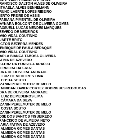
FRANCISCO DALTON ALVES DE OLIVEIRA
NITHAELA ALVES BENNEMANN
BRUNO LAERTE LOPES RIBEIRO
BERTO FREIRE DE ASSIS
 FABIANA PIMENTEL DE OLIVEIRA
 RAYNARA BOLCONT DE OLIVEIRA GOMES
 MAXSUELL LUCAS MENDES MARQUES
AZEVEDO DE MEDEIROS
AVIO VIDAL COUTINHO
DUARTE BRITO
VICTOR BEZERRA MENDES
HENRIQUE DE PAULA BEDAQUE
AVIO VIDAL COUTINHO
CARLA BIANCA TABOSA OLIVEIRA
FATIMA DE AZEVEDO
BEATRIZ DA FONSECA ARAÚJO
 FERREIRA DA CRUZ
BORA DE OLIVEIRA ANDRADE
 LUIZ DE MEDEIROS LIMA
L COSTA SOUTO
A ZANIN PERELMUTER DE MELO
A MIRIDAN XAVIER CORTEZ RODRIGUES REBOUCAS
BORA DE OLIVEIRA ANDRADE
 LUIZ DE MEDEIROS LIMA
 CÂMARA DA SILVA
A ZANIN PERELMUTER DE MELO
L COSTA SOUTO
A ZANIN PERELMUTER DE MELO
JOSE DOS SANTOS FIGUEIREDO
FRANCISCO DE ALMEIDA NETO
MARIA FATIMA DE AZEVEDO
A ALMEIDA GOMES DANTAS
A ALMEIDA GOMES DANTAS
A ALMEIDA GOMES DANTAS