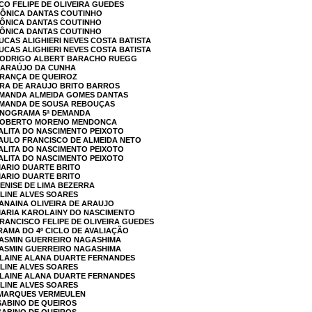
CO FELIPE DE OLIVEIRA GUEDES
MÔNICA DANTAS COUTINHO
MÔNICA DANTAS COUTINHO
MÔNICA DANTAS COUTINHO
UCAS ALIGHIERI NEVES COSTA BATISTA
UCAS ALIGHIERI NEVES COSTA BATISTA
 RODRIGO ALBERT BARACHO RUEGG
E ARAÚJO DA CUNHA
 FRANÇA DE QUEIROZ
ARA DE ARAUJO BRITO BARROS
 AMANDA ALMEIDA GOMES DANTAS
 AMANDA DE SOUSA REBOUÇAS
ONOGRAMA 5ª DEMANDA
 ROBERTO MORENO MENDONCA
TALITA DO NASCIMENTO PEIXOTO
PAULO FRANCISCO DE ALMEIDA NETO
TALITA DO NASCIMENTO PEIXOTO
TALITA DO NASCIMENTO PEIXOTO
MARIO DUARTE BRITO
MARIO DUARTE BRITO
DENISE DE LIMA BEZERRA
ALINE ALVES SOARES
JANAINA OLIVEIRA DE ARAUJO
 MARIA KAROLAINY DO NASCIMENTO
FRANCISCO FELIPE DE OLIVEIRA GUEDES
MA DO 4º CICLO DE AVALIAÇÃO
 YASMIN GUERREIRO NAGASHIMA
 YASMIN GUERREIRO NAGASHIMA
 ELAINE ALANA DUARTE FERNANDES
ALINE ALVES SOARES
 ELAINE ALANA DUARTE FERNANDES
ALINE ALVES SOARES
A MARQUES VERMEULEN
 SABINO DE QUEIROS