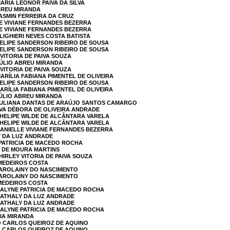
ARIA LEONOR PAIVA DA SILVA
ABREU MIRANDA
YASMIN FERREIRA DA CRUZ
LE VIVIANE FERNANDES BEZERRA
LE VIVIANE FERNANDES BEZERRA
LIGHIERI NEVES COSTA BATISTA
FELIPE SANDERSON RIBEIRO DE SOUSA
FELIPE SANDERSON RIBEIRO DE SOUSA
 VITORIA DE PAIVA SOUZA
JÚLIO ABREU MIRANDA
 VITORIA DE PAIVA SOUZA
ARÍLIA FABIANA PIMENTEL DE OLIVEIRA
FELIPE SANDERSON RIBEIRO DE SOUSA
ARÍLIA FABIANA PIMENTEL DE OLIVEIRA
JÚLIO ABREU MIRANDA
 JULIANA DANTAS DE ARAÚJO SANTOS CAMARGO
EVA DÉBORA DE OLIVEIRA ANDRADE
PHELIPE WILDE DE ALCÂNTARA VARELA
PHELIPE WILDE DE ALCÂNTARA VARELA
DANIELLE VIVIANE FERNANDES BEZERRA
Y DA LUZ ANDRADE
 PATRICIA DE MACEDO ROCHA
L DE MOURA MARTINS
HIRLEY VITORIA DE PAIVA SOUZA
 MEDEIROS COSTA
KAROLAINY DO NASCIMENTO
KAROLAINY DO NASCIMENTO
 MEDEIROS COSTA
KALYNE PATRICIA DE MACEDO ROCHA
NATHALY DA LUZ ANDRADE
NATHALY DA LUZ ANDRADE
KALYNE PATRICIA DE MACEDO ROCHA
CIA MIRANDA
O CARLOS QUEIROZ DE AQUINO
O CARLOS QUEIROZ DE AQUINO