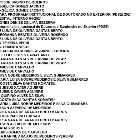
VICTOR SABINO DE QUEIROS
ANGÉLICA GOMES JACINTO
ANGÉLICA GOMES JACINTO
ARA PROGRAMA INSTITUCIONAL DE DOUTORADO NO EXTERIOR (PDSE) 2024
EDITAL INTERNO 04-2024
ÁGNES DENISE DE LIMA BEZERRA
ograma Institucional de Doutorado Sanduíche no Exterior (PDSE)
LE LUNA DE OLIVEIRA DANTAS BERTO
GEOVANNA BEATRIZ OLIVEIRA ROSENDO
LE LUNA DE OLIVEIRA DANTAS BERTO
 TEIXEIRA VECHI
 TEIXEIRA VECHI
GLÁUCIA MARDRINI CASSIANO FERREIRA
O FELIPE LOPES CAVALCANTE
MARIANA DANTAS DE CARVALHO VILAR
MARIANA DANTAS DE CARVALHO VILAR
GOMES DE CARVALHO
GOMES DE CARVALHO
LUISA NOBRE MEDEIROS E SILVA GUIMARAES
MARIA LUISA NOBRE MEDEIROS E SILVA GUIMARAES
 COSTA SILVA DANTAS KOMATSU
E JESUS XAVIER AGUIRRE
E JESUS XAVIER AGUIRRE
 QUIRINO ALVES DA SILVA
 COSTA SILVA DANTAS KOMATSU
MARIA LUISA NOBRE MEDEIROS E SILVA GUIMARAES
JASON AZEVEDO DE MEDEIROS
ACSA NARA DE ARAUJO BRITO BARROS
ETICIA PAULINO GALVAO
ACSA NARA DE ARAUJO BRITO BARROS
JASON AZEVEDO DE MEDEIROS
MATIAS SOUSA
THAÍS GOMES DE CARVALHO
ZA KARINE ARAÚJO DE MEDEIROS PEREIRA