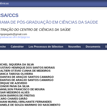
adêmicas
SA/CCS
AMA DE PÓS-GRADUAÇÃO EM CIÊNCIAS DA SAÚDE
STRAÇÃO DO CENTRO DE CIÊNCIAS DA SAÚDE
rigopegado@gmail.com
sgraduacao.ufrn.br/ppgcsa
erche
Calendrier
Les Processus de Sélection
Nouvelles
Documents
D
ICHEL SIQUEIRA DA SILVA
 GUSTAVO HENRIQUE DOS SANTOS MORAIS
GALTIERI OTÁVIO CUNHA DE MEDEIROS
BIANCA TABOSA OLIVEIRA
NA DANTAS DE ARAÚJO SANTOS CAMARGO
NA DANTAS DE ARAÚJO SANTOS CAMARGO
SERQUIZ DE AZEVEDO
EONOR PAIVA DA SILVA
 EVANILSON FRANCISCO DE MOURA
CESAR MEDEIROS ALVES
SSON BARROS DE FREITAS
ÍCARO CHAVES GIRÃO
DAIANI MURIELI BRILHANTE FERNANDES
 DANIELE DE SOUZA MARINHO DO NASCIMENTO