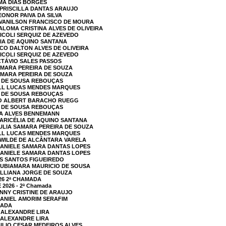
IMA DIAS BORGES
 PRISCILLA DANTAS ARAUJO
EONOR PAIVA DA SILVA
EVANILSON FRANCISCO DE MOURA
ALOMA CRISTINA ALVES DE OLIVEIRA
NICOLI SERQUIZ DE AZEVEDO
LIA DE AQUINO SANTANA
SCO DALTON ALVES DE OLIVEIRA
NICOLI SERQUIZ DE AZEVEDO
CTÁVIO SALES PASSOS
SAMARA PEREIRA DE SOUZA
SAMARA PEREIRA DE SOUZA
A DE SOUSA REBOUÇAS
ELL LUCAS MENDES MARQUES
A DE SOUSA REBOUÇAS
GO ALBERT BARACHO RUEGG
A DE SOUSA REBOUÇAS
LA ALVES BENNEMANN
MARICÉLIA DE AQUINO SANTANA
JULIA SAMARA PEREIRA DE SOUZA
ELL LUCAS MENDES MARQUES
E WILDE DE ALCÂNTARA VARELA
DANIELE SAMARA DANTAS LOPES
DANIELE SAMARA DANTAS LOPES
OS SANTOS FIGUEIREDO
RUBIAMARA MAURICIO DE SOUSA
JULLIANA JORGE DE SOUZA
26 2ª CHAMADA
026 - 2ª Chamada
ANNY CRISTINE DE ARAUJO
DANIEL AMORIM SERAFIM
MADA
 ALEXANDRE LIRA
 ALEXANDRE LIRA
JULIO CESAR MEDEIROS ALVES