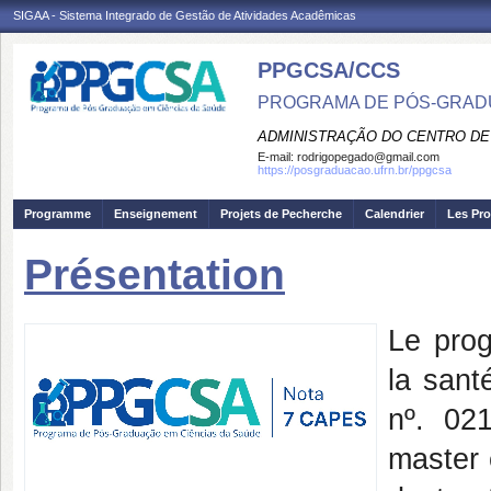
SIGAA - Sistema Integrado de Gestão de Atividades Acadêmicas
PPGCSA/CCS
PROGRAMA DE PÓS-GRADU
ADMINISTRAÇÃO DO CENTRO DE
E-mail:
rodrigopegado@gmail.com
https://posgraduacao.ufrn.br/ppgcsa
Programme
Enseignement
Projets de Pecherche
Calendrier
Les Pro
Présentation
Le pro
la sant
nº. 02
master