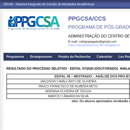
SIGAA - Sistema Integrado de Gestão de Atividades Acadêmicas
PPGCSA/CCS
PROGRAMA DE PÓS-GRADU
ADMINISTRAÇÃO DO CENTRO DE
E-mail:
rodrigopegado@gmail.com
https://posgraduacao.ufrn.br/ppgcsa
Programme
Enseignement
Projets de Pecherche
Calendrier
Les Pro
RESULTADO DO PROCESSO SELETIVO - EDITAL 07/2020 (DOUTORADO)  AVAL
EDITAL 08 – MESTRADO – ANÁLISE DOS PROJE
JAILDSON CAVALCANTI DE OLIVEIRA
PAULO FRANCISCO DE ALMEIDA NETO
ADRIANA OLIVEIRA DE SOUZA
MARCIO CÂMARA DA SILVA
obs: Os alunos aprovados receberão em