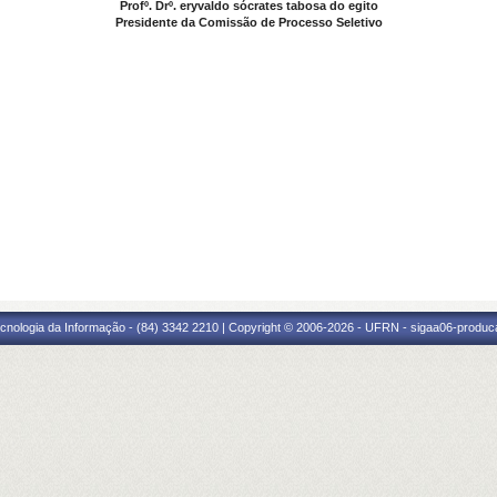
Profº. Drº. eryvaldo sócrates tabosa do egito
Presidente da Comissão de Processo Seletivo
cnologia da Informação - (84) 3342 2210 | Copyright © 2006-2026 - UFRN - sigaa06-produca