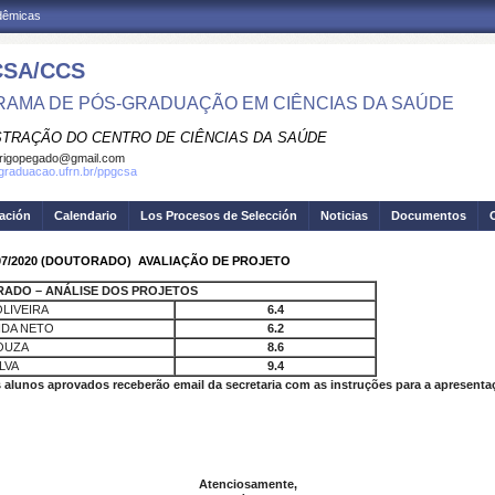
adêmicas
SA/CCS
AMA DE PÓS-GRADUAÇÃO EM CIÊNCIAS DA SAÚDE
STRAÇÃO DO CENTRO DE CIÊNCIAS DA SAÚDE
rigopegado@gmail.com
sgraduacao.ufrn.br/ppgcsa
gación
Calendario
Los Procesos de Selección
Noticias
Documentos
7/2020 (DOUTORADO)  AVALIAÇÃO DE PROJETO
TRADO – ANÁLISE DOS PROJETOS
LIVEIRA
6.4
IDA NETO
6.2
SOUZA
8.6
LVA
9.4
 alunos aprovados receberão email da secretaria com as instruções para a apresentaç
Atenciosamente,