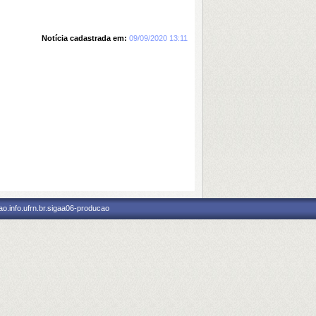
Notícia cadastrada em:
09/09/2020 13:11
o.info.ufrn.br.sigaa06-producao