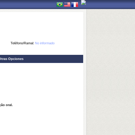
Teléfono/Ramal:
No informado
Otras Opciones
ão oral.