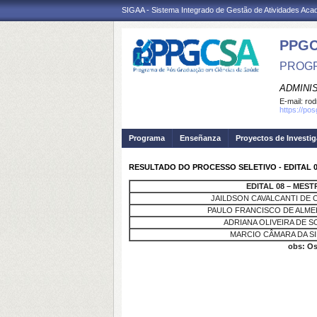
SIGAA - Sistema Integrado de Gestão de Atividades Ac
PPGC
PROGR
ADMINI
E-mail:
rod
https://po
Programa
Enseñanza
Proyectos de Investi
RESULTADO DO PROCESSO SELETIVO - EDITAL 0
EDITAL 08 – MES
JAILDSON CAVALCANTI DE O
PAULO FRANCISCO DE ALME
ADRIANA OLIVEIRA DE 
MARCIO CÂMARA DA SI
obs: Os