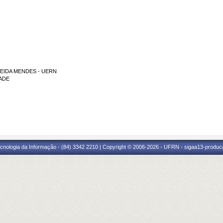
LMEIDA MENDES - UERN
RADE
cnologia da Informação - (84) 3342 2210 | Copyright © 2006-2026 - UFRN - sigaa13-produca