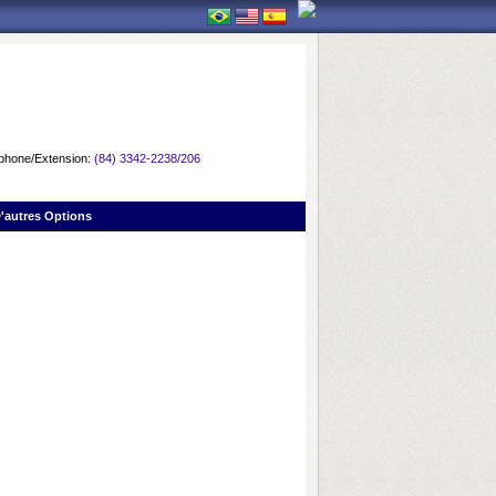
phone/Extension:
(84) 3342-2238/206
'autres Options