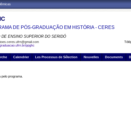
adêmicas
HC
AMA DE PÓS-GRADUAÇÃO EM HISTÓRIA - CERES
 DE ENSINO SUPERIOR DO SERIDÓ
toes.ceres.ufrn@gmail.com
Télé
sgraduacao.ufrn.br/ppghc
erche
Calendrier
Les Processus de Sélection
Nouvelles
Documents
D
pelo programa.