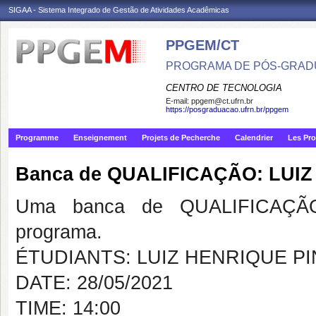
SIGAA - Sistema Integrado de Gestão de Atividades Acadêmicas
PPGEM/CT
PROGRAMA DE PÓS-GRAD
CENTRO DE TECNOLOGIA
E-mail:
ppgem@ct.ufrn.br
https://posgraduacao.ufrn.br/ppgem
Programme
Enseignement
Projets de Pecherche
Calendrier
Les Pro
Banca de QUALIFICAÇÃO: LUIZ
Uma banca de QUALIFICAÇÃO
programa.
ÉTUDIANTS: LUIZ HENRIQUE PI
DATE: 28/05/2021
TIME: 14:00