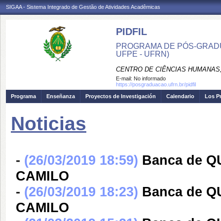
SIGAA - Sistema Integrado de Gestão de Atividades Acadêmicas
PIDFIL
PROGRAMA DE PÓS-GRADU
UFPE - UFRN)
CENTRO DE CIÊNCIAS HUMANAS,
E-mail:
No informado
https://posgraduacao.ufrn.br/pidfil
Programa
Enseñanza
Proyectos de Investigación
Calendario
Los P
Noticias
-
(26/03/2019 18:59)
Banca de 
CAMILO
-
(26/03/2019 18:23)
Banca de 
CAMILO