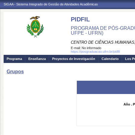
SIGAA - Sistema Integrado de Gestão de Atividades Acadêmicas
PIDFIL
PROGRAMA DE PÓS-GRADU
UFPE - UFRN)
CENTRO DE CIÊNCIAS HUMANAS,
E-mail:
No informado
https://posgraduacao.ufrn.br/pidfil
Programa
Enseñanza
Proyectos de Investigación
Calendario
Los P
Grupos
Año . P