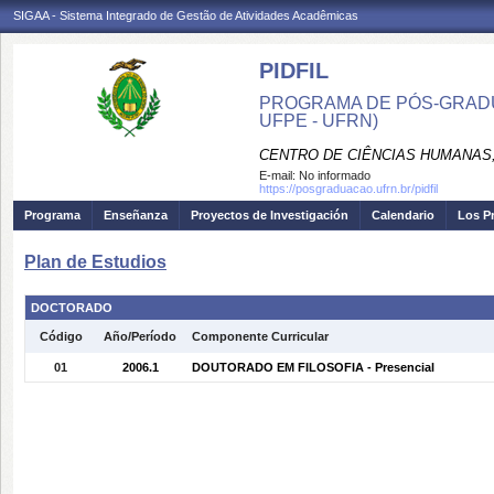
SIGAA - Sistema Integrado de Gestão de Atividades Acadêmicas
PIDFIL
PROGRAMA DE PÓS-GRADU
UFPE - UFRN)
CENTRO DE CIÊNCIAS HUMANAS,
E-mail:
No informado
https://posgraduacao.ufrn.br/pidfil
Programa
Enseñanza
Proyectos de Investigación
Calendario
Los P
Plan de Estudios
DOCTORADO
Código
Año/Período
Componente Curricular
01
2006.1
DOUTORADO EM FILOSOFIA - Presencial