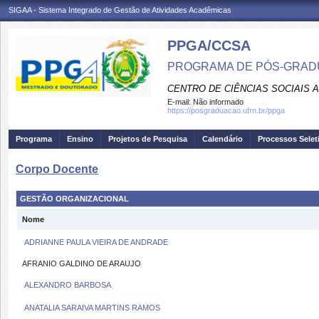
SIGAA - Sistema Integrado de Gestão de Atividades Acadêmicas
PPGA/CCSA
PROGRAMA DE PÓS-GRAD
CENTRO DE CIÊNCIAS SOCIAIS 
E-mail:
Não informado
https://posgraduacao.ufrn.br/ppga
Programa
Ensino
Projetos de Pesquisa
Calendário
Processos Selet
Corpo Docente
GESTÃO ORGANIZACIONAL
Nome
ADRIANNE PAULA VIEIRA DE ANDRADE
AFRANIO GALDINO DE ARAUJO
ALEXANDRO BARBOSA
ANATALIA SARAIVA MARTINS RAMOS