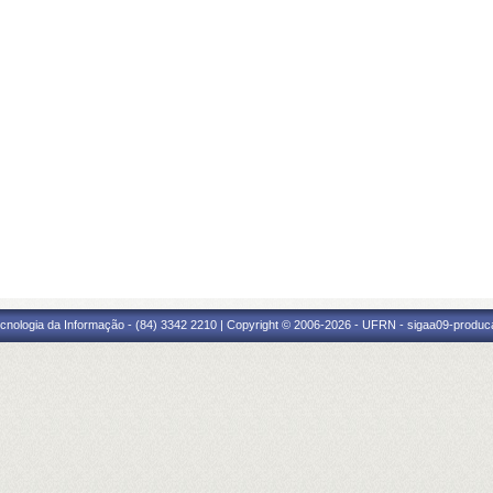
cnologia da Informação - (84) 3342 2210 | Copyright © 2006-2026 - UFRN - sigaa09-produca