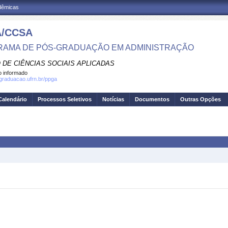
adêmicas
/CCSA
AMA DE PÓS-GRADUAÇÃO EM ADMINISTRAÇÃO
 DE CIÊNCIAS SOCIAIS APLICADAS
 informado
sgraduacao.ufrn.br/ppga
Calendário
Processos Seletivos
Notícias
Documentos
Outras Opções