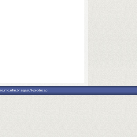
o.info.ufrn.br.sigaa09-producao